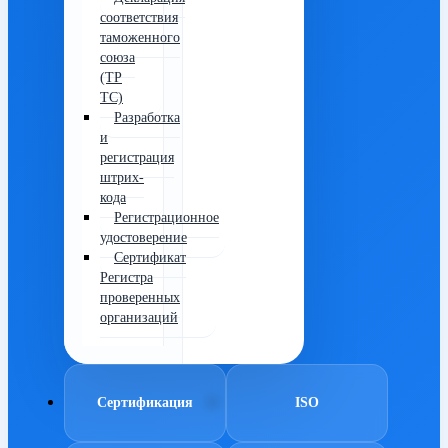
соответствия
таможенного
союза
(ТР
ТС)
Разработка
и
регистрация
штрих-
кода
Регистрационное
удостоверение
Сертификат
Регистра
проверенных
организаций
Сертификация
ISO