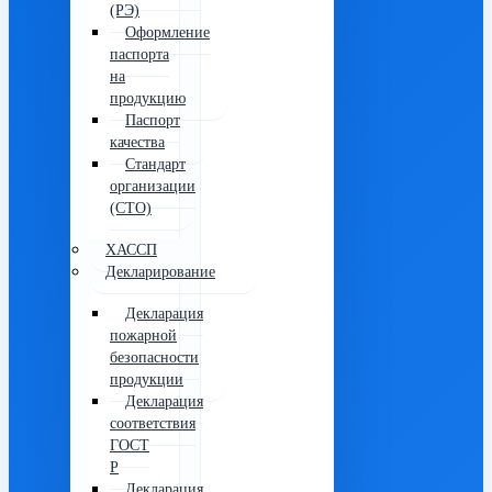
(РЭ)
Оформление
паспорта
на
продукцию
Паспорт
качества
Стандарт
организации
(СТО)
ХАССП
Декларирование
Декларация
пожарной
безопасности
продукции
Декларация
соответствия
ГОСТ
Р
Декларация