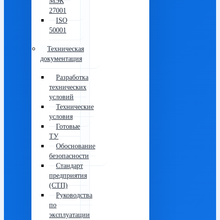
МЭК
27001
ISO
50001
Техническая
документация
Разработка
технических
условий
Технические
условия
Готовые
ТУ
Обоснование
безопасности
Стандарт
предприятия
(СТП)
Руководства
по
эксплуатации