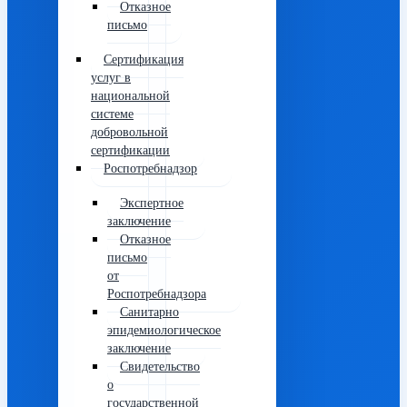
Отказное
письмо
Сертификация
услуг в
национальной
системе
добровольной
сертификации
Роспотребнадзор
Экспертное
заключение
Отказное
письмо
от
Роспотребнадзора
Санитарно
эпидемиологическое
заключение
Свидетельство
о
государственной