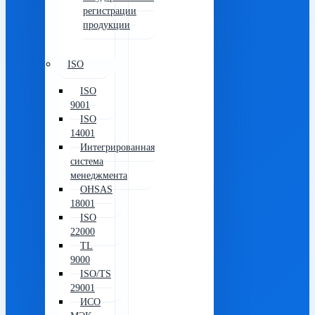
регистрации
продукции
ISO
ISO
9001
ISO
14001
Интегрированная
система
менеджмента
OHSAS
18001
ISO
22000
TL
9000
ISO/TS
29001
ИСО