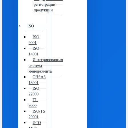
регистрации
продукции
ISO
ISO
9001
ISO
14001
Интегрированная
система
менеджмента
OHSAS
18001
ISO
22000
TL
9000
ISO/TS
29001
ИСО