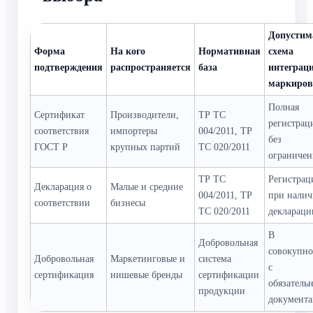
Допустим
Форма
На кого
Нормативная
схема
подтверждения
распространяется
база
интеграци
маркиров
Полная
Сертификат
Производители,
ТР ТС
регистрац
соответствия
импортеры
004/2011, ТР
без
ГОСТ Р
крупных партий
ТС 020/2011
ограниче
ТР ТС
Регистрац
Декларация о
Малые и средние
004/2011, ТР
при нали
соответствии
бизнесы
ТС 020/2011
деклараци
В
Добровольная
совокупно
Добровольная
Маркетинговые и
система
с
сертификация
нишевые бренды
сертификации
обязатель
продукции
документ