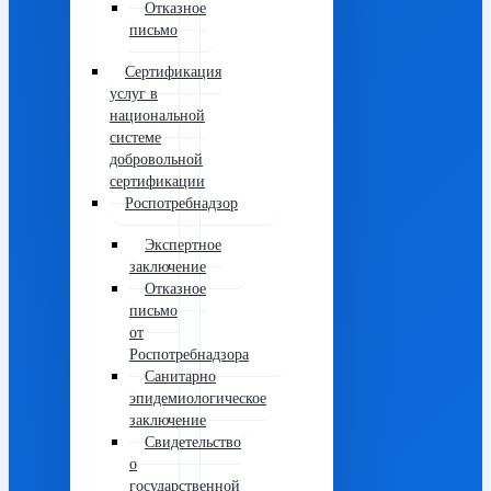
Отказное
письмо
Сертификация
услуг в
национальной
системе
добровольной
сертификации
Роспотребнадзор
Экспертное
заключение
Отказное
письмо
от
Роспотребнадзора
Санитарно
эпидемиологическое
заключение
Свидетельство
о
государственной