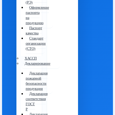
(РЭ)
Оформление
паспорта
на
продукцию
Паспорт
качества
Стандарт
организации
(СТО)
ХАССП
Декларирование
Декларация
пожарной
безопасности
продукции
Декларация
соответствия
ГОСТ
Р
Декларация