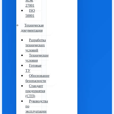
МЭК
27001
ISO
50001
Техническая
документация
Разработка
технических
условий
Технические
условия
Готовые
ТУ
Обоснование
безопасности
Стандарт
предприятия
(СТП)
Руководства
по
эксплуатации