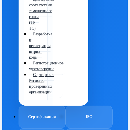
соответствия
таможенного
союза
(ТР
ТС)
Разработка
и
регистрация
штрих-
кода
Регистрационное
удостоверение
Сертификат
Регистра
проверенных
организаций
Сертификация
ISO