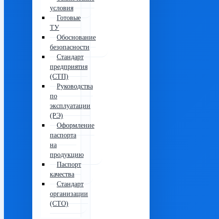
условия
Готовые
ТУ
Обоснование
безопасности
Стандарт
предприятия
(СТП)
Руководства
по
эксплуатации
(РЭ)
Оформление
паспорта
на
продукцию
Паспорт
качества
Стандарт
организации
(СТО)