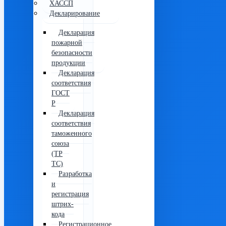
ХАССП
Декларирование
Декларация
пожарной
безопасности
продукции
Декларация
соответствия
ГОСТ
Р
Декларация
соответствия
таможенного
союза
(ТР
ТС)
Разработка
и
регистрация
штрих-
кода
Регистрационное