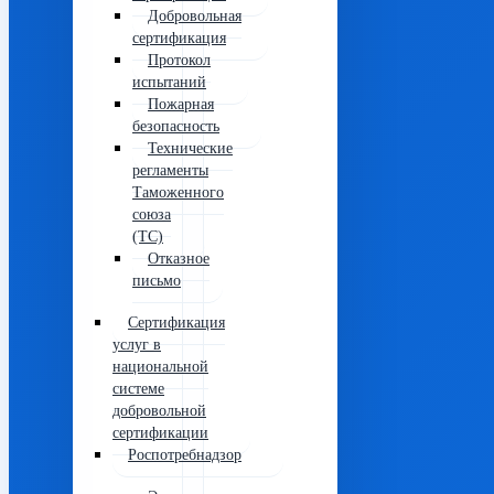
Добровольная
сертификация
Протокол
испытаний
Пожарная
безопасность
Технические
регламенты
Таможенного
союза
(ТС)
Отказное
письмо
Сертификация
услуг в
национальной
системе
добровольной
сертификации
Роспотребнадзор