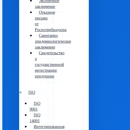
Экспертное
заключение
Отказное
письмо
от
Роспотребнадзора
Санитарно
эпидемиологическое
заключение
Свидетельство
о
государственной
регистрации
продукции
ISO
ISO
9001
ISO
14001
Интегрированная