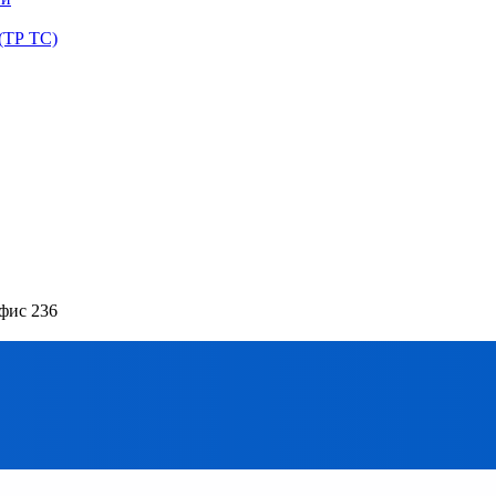
(ТР ТС)
офис 236