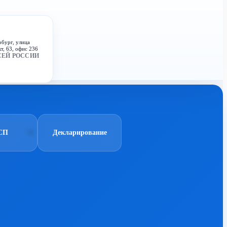
рбург, улица
т, 63, офис 236
СЕЙ РОССИИ
СП
Декларирование