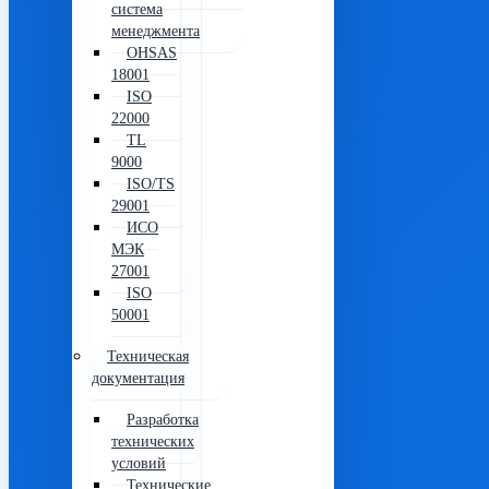
система
менеджмента
OHSAS
18001
ISO
22000
TL
9000
ISO/TS
29001
ИСО
МЭК
27001
ISO
50001
Техническая
документация
Разработка
технических
условий
Технические