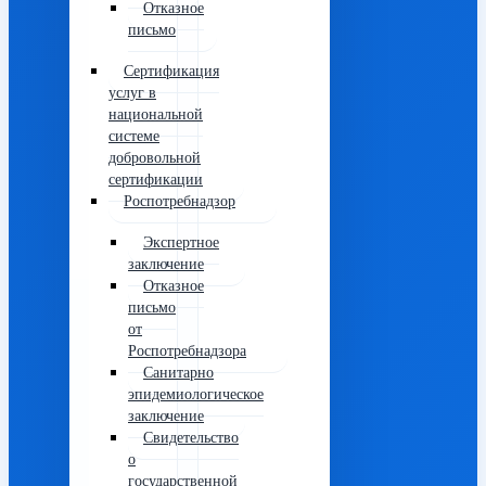
Отказное
письмо
Сертификация
услуг в
национальной
системе
добровольной
сертификации
Роспотребнадзор
Экспертное
заключение
Отказное
письмо
от
Роспотребнадзора
Санитарно
эпидемиологическое
заключение
Свидетельство
о
государственной