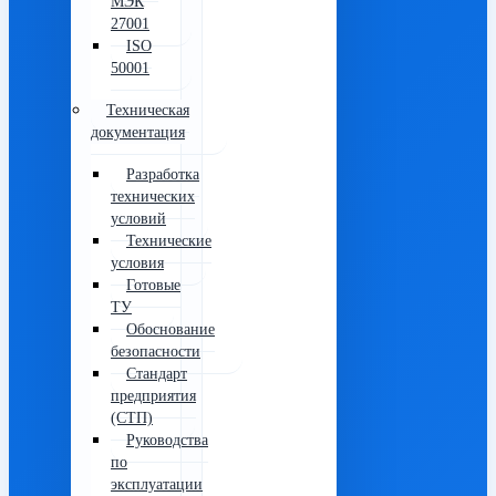
МЭК
27001
ISO
50001
Техническая
документация
Разработка
технических
условий
Технические
условия
Готовые
ТУ
Обоснование
безопасности
Стандарт
предприятия
(СТП)
Руководства
по
эксплуатации