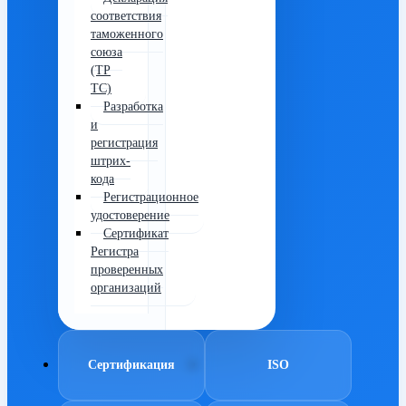
соответствия
таможенного
союза
(ТР
ТС)
Разработка
и
регистрация
штрих-
кода
Регистрационное
удостоверение
Сертификат
Регистра
проверенных
организаций
Сертификация
ISO