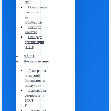
(РЭ)
Оформление
паспорта
на
продукцию
Паспорт
качества
Стандарт
организации
(СТО)
ХАССП
Декларирование
Декларация
пожарной
безопасности
продукции
Декларация
соответствия
ГОСТ
Р
Декларация