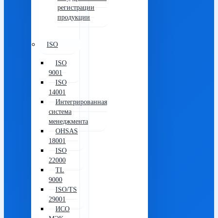
регистрации
продукции
ISO
ISO
9001
ISO
14001
Интегрированная
система
менеджмента
OHSAS
18001
ISO
22000
TL
9000
ISO/TS
29001
ИСО