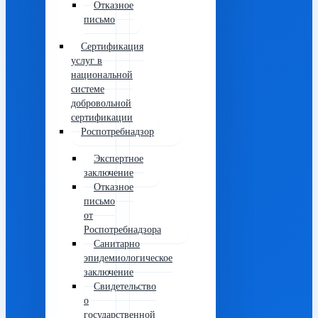
Отказное
письмо
Сертификация
услуг в
национальной
системе
добровольной
сертификации
Роспотребнадзор
Экспертное
заключение
Отказное
письмо
от
Роспотребнадзора
Санитарно
эпидемиологическое
заключение
Свидетельство
о
государственной