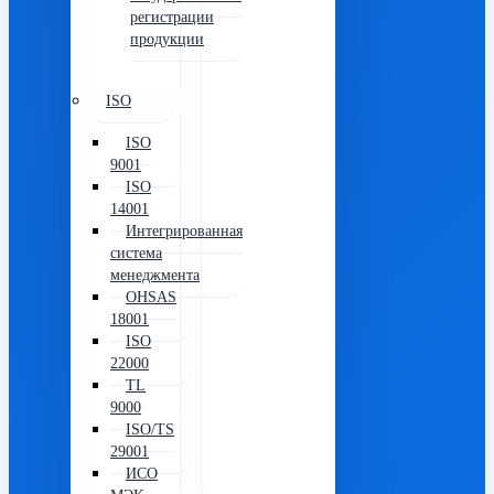
регистрации
продукции
ISO
ISO
9001
ISO
14001
Интегрированная
система
менеджмента
OHSAS
18001
ISO
22000
TL
9000
ISO/TS
29001
ИСО