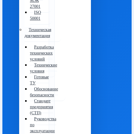
МЭК
27001
ISO
50001
Техническая
документация
Разработка
технических
условий
Технические
условия
Готовые
ТУ
Обоснование
безопасности
Стандарт
предприятия
(СТП)
Руководства
по
эксплуатации