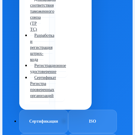
соответствия
таможенного
союза
(ТР
ТС)
Разработка
и
регистрация
штрих-
кода
Регистрационное
удостоверение
Сертификат
Регистра
проверенных
организаций
Сертификация
ISO