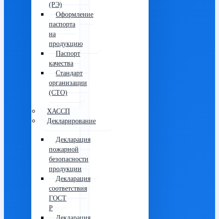
(РЭ)
Оформление
паспорта
на
продукцию
Паспорт
качества
Стандарт
организации
(СТО)
ХАССП
Декларирование
Декларация
пожарной
безопасности
продукции
Декларация
соответствия
ГОСТ
Р
Декларация