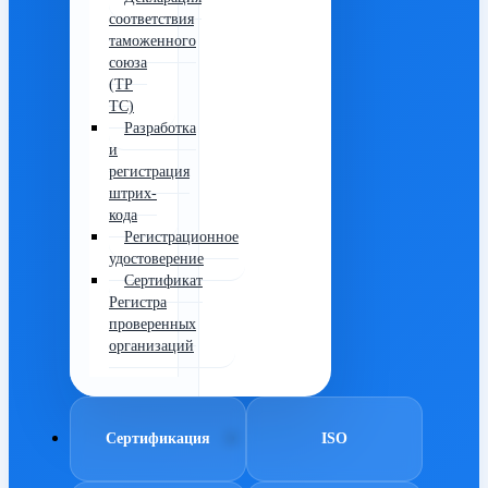
соответствия
таможенного
союза
(ТР
ТС)
Разработка
и
регистрация
штрих-
кода
Регистрационное
удостоверение
Сертификат
Регистра
проверенных
организаций
Сертификация
ISO