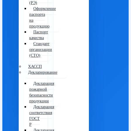
(РЭ)
Оформление
паспорта
на
продукцию
Паспорт
качества
Стандарт
организации
(СТО)
ХАССП
Декларирование
Декларация
пожарной
безопасности
продукции
Декларация
соответствия
ГОСТ
Р
Декларация