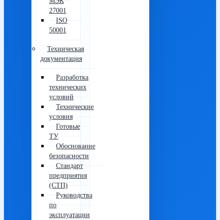
МЭК
27001
ISO
50001
Техническая
документация
Разработка
технических
условий
Технические
условия
Готовые
ТУ
Обоснование
безопасности
Стандарт
предприятия
(СТП)
Руководства
по
эксплуатации