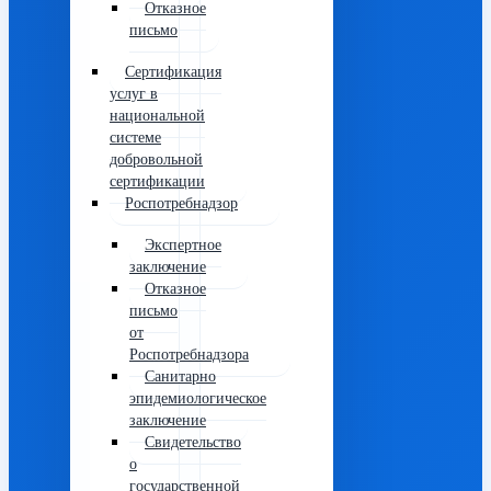
Отказное
письмо
Сертификация
услуг в
национальной
системе
добровольной
сертификации
Роспотребнадзор
Экспертное
заключение
Отказное
письмо
от
Роспотребнадзора
Санитарно
эпидемиологическое
заключение
Свидетельство
о
государственной