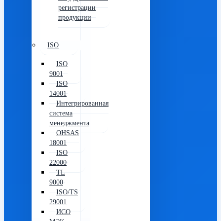
регистрации
продукции
ISO
ISO
9001
ISO
14001
Интегрированная
система
менеджмента
OHSAS
18001
ISO
22000
TL
9000
ISO/TS
29001
ИСО