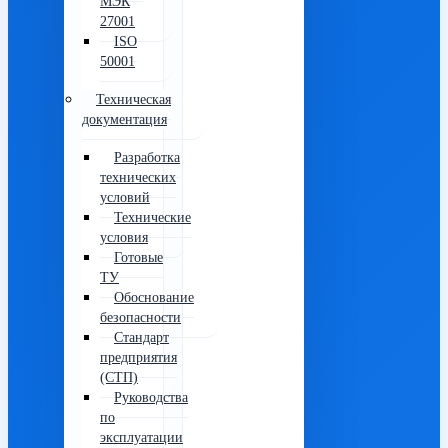
МЭК
27001
ISO
50001
Техническая
документация
Разработка
технических
условий
Технические
условия
Готовые
ТУ
Обоснование
безопасности
Стандарт
предприятия
(СТП)
Руководства
по
эксплуатации