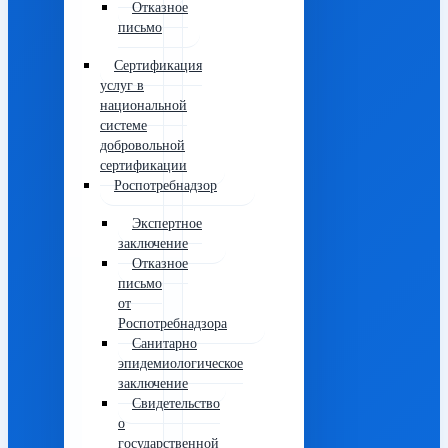
Отказное
письмо
Сертификация
услуг в
национальной
системе
добровольной
сертификации
Роспотребнадзор
Экспертное
заключение
Отказное
письмо
от
Роспотребнадзора
Санитарно
эпидемиологическое
заключение
Свидетельство
о
государственной