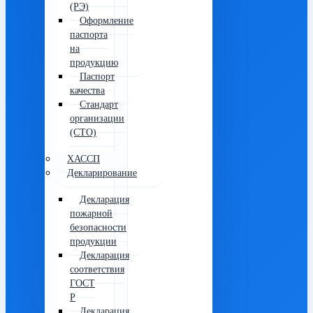
(РЭ)
Оформление
паспорта
на
продукцию
Паспорт
качества
Стандарт
организации
(СТО)
ХАССП
Декларирование
Декларация
пожарной
безопасности
продукции
Декларация
соответствия
ГОСТ
Р
Декларация