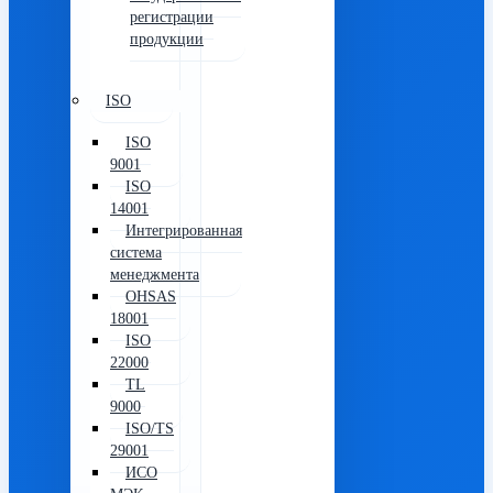
регистрации
продукции
ISO
ISO
9001
ISO
14001
Интегрированная
система
менеджмента
OHSAS
18001
ISO
22000
TL
9000
ISO/TS
29001
ИСО