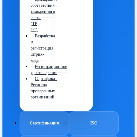
соответствия
таможенного
союза
(ТР
ТС)
Разработка
и
регистрация
штрих-
кода
Регистрационное
удостоверение
Сертификат
Регистра
проверенных
организаций
Сертификация
ISO