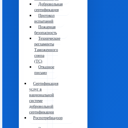
Добровольная
сертификация
Протокол
испытаний
Пожарная
безопасность
Технические
регламенты
Таможенного
союза
(ТС)
Отказное
письмо
Сертификация
услуг в
национальной
системе
добровольной
сертификации
Роспотребнадзор