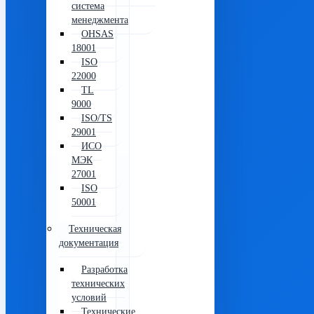
система
менеджмента
OHSAS
18001
ISO
22000
TL
9000
ISO/TS
29001
ИСО
МЭК
27001
ISO
50001
Техническая
документация
Разработка
технических
условий
Технические