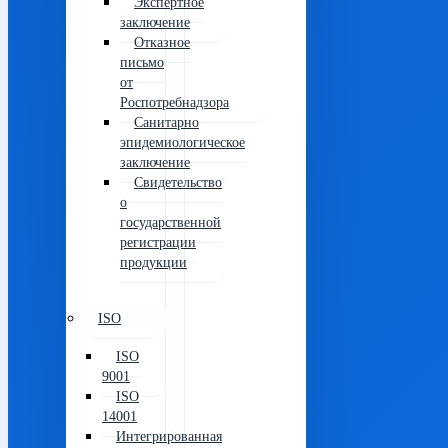
Экспертное
заключение
Отказное
письмо
от
Роспотребнадзора
Санитарно
эпидемиологическое
заключение
Свидетельство
о
государственной
регистрации
продукции
ISO
ISO
9001
ISO
14001
Интегрированная