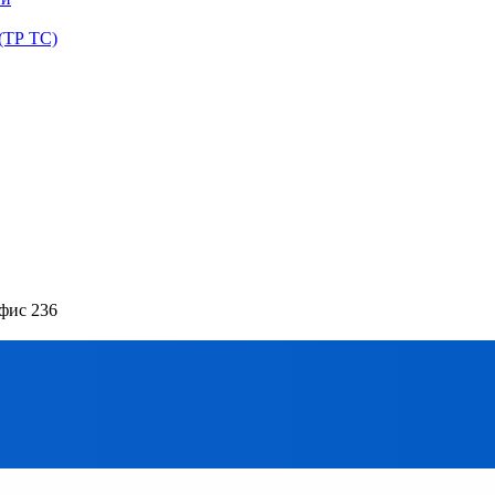
(ТР ТС)
офис 236