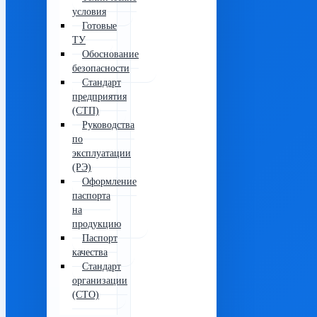
условия
Готовые
ТУ
Обоснование
безопасности
Стандарт
предприятия
(СТП)
Руководства
по
эксплуатации
(РЭ)
Оформление
паспорта
на
продукцию
Паспорт
качества
Стандарт
организации
(СТО)