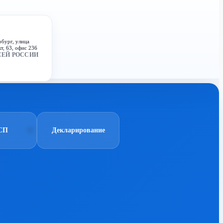
рбург, улица
т, 63, офис 236
СЕЙ РОССИИ
СП
Декларирование