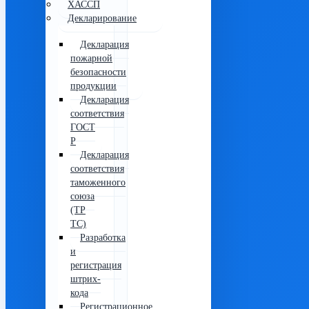
ХАССП
Декларирование
Декларация
пожарной
безопасности
продукции
Декларация
соответствия
ГОСТ
Р
Декларация
соответствия
таможенного
союза
(ТР
ТС)
Разработка
и
регистрация
штрих-
кода
Регистрационное