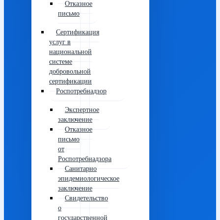
Отказное
письмо
Сертификация
услуг в
национальной
системе
добровольной
сертификации
Роспотребнадзор
Экспертное
заключение
Отказное
письмо
от
Роспотребнадзора
Санитарно
эпидемиологическое
заключение
Свидетельство
о
государственной