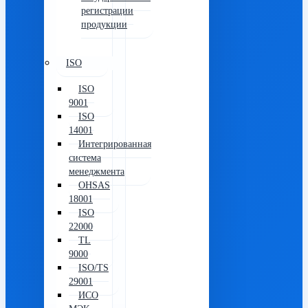
регистрации
продукции
ISO
ISO
9001
ISO
14001
Интегрированная
система
менеджмента
OHSAS
18001
ISO
22000
TL
9000
ISO/TS
29001
ИСО