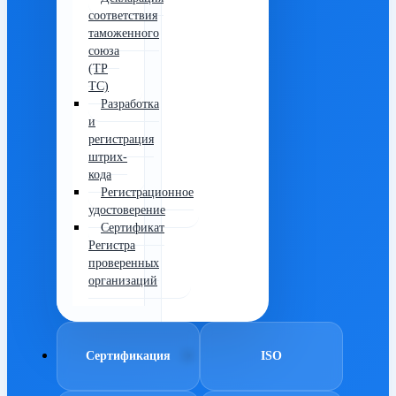
соответствия
таможенного
союза
(ТР
ТС)
Разработка
и
регистрация
штрих-
кода
Регистрационное
удостоверение
Сертификат
Регистра
проверенных
организаций
Сертификация
ISO