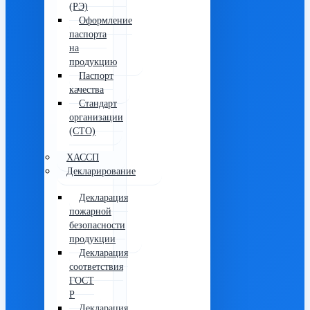
(РЭ)
Оформление
паспорта
на
продукцию
Паспорт
качества
Стандарт
организации
(СТО)
ХАССП
Декларирование
Декларация
пожарной
безопасности
продукции
Декларация
соответствия
ГОСТ
Р
Декларация