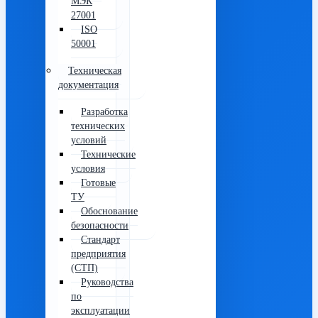
МЭК
27001
ISO
50001
Техническая
документация
Разработка
технических
условий
Технические
условия
Готовые
ТУ
Обоснование
безопасности
Стандарт
предприятия
(СТП)
Руководства
по
эксплуатации