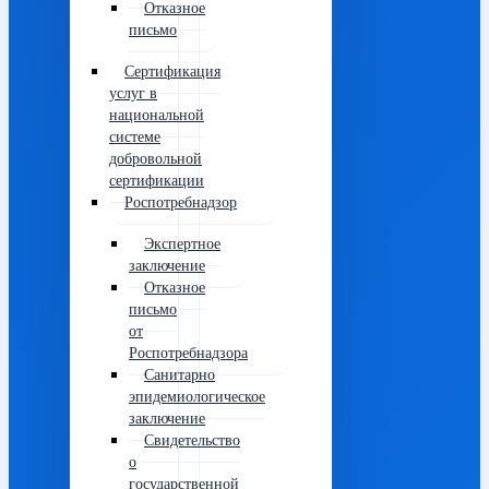
Отказное
письмо
Сертификация
услуг в
национальной
системе
добровольной
сертификации
Роспотребнадзор
Экспертное
заключение
Отказное
письмо
от
Роспотребнадзора
Санитарно
эпидемиологическое
заключение
Свидетельство
о
государственной