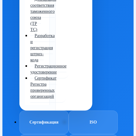
соответствия
таможенного
союза
(ТР
ТС)
Разработка
и
регистрация
штрих-
кода
Регистрационное
удостоверение
Сертификат
Регистра
проверенных
организаций
Сертификация
ISO