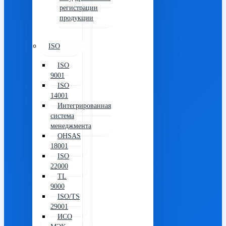
регистрации
продукции
ISO
ISO
9001
ISO
14001
Интегрированная
система
менеджмента
OHSAS
18001
ISO
22000
TL
9000
ISO/TS
29001
ИСО