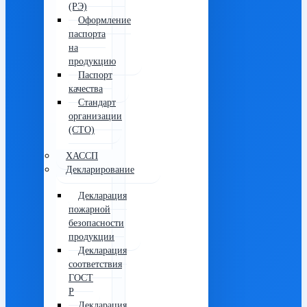
(РЭ)
Оформление
паспорта
на
продукцию
Паспорт
качества
Стандарт
организации
(СТО)
ХАССП
Декларирование
Декларация
пожарной
безопасности
продукции
Декларация
соответствия
ГОСТ
Р
Декларация