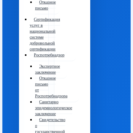
Отказное
письмо
Сертификация
услуг в
национальной
системе
добровольной
сертификации
Роспотребнадзор
Экспертное
заключение
Отказное
письмо
от
Роспотребнадзора
Санитарно
эпидемиологическое
заключение
Свидетельство
о
государственной