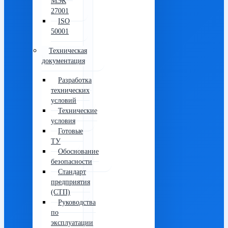
МЭК
27001
ISO
50001
Техническая
документация
Разработка
технических
условий
Технические
условия
Готовые
ТУ
Обоснование
безопасности
Стандарт
предприятия
(СТП)
Руководства
по
эксплуатации