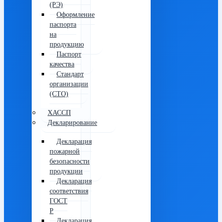
(РЭ)
Оформление
паспорта
на
продукцию
Паспорт
качества
Стандарт
организации
(СТО)
ХАССП
Декларирование
Декларация
пожарной
безопасности
продукции
Декларация
соответствия
ГОСТ
Р
Декларация