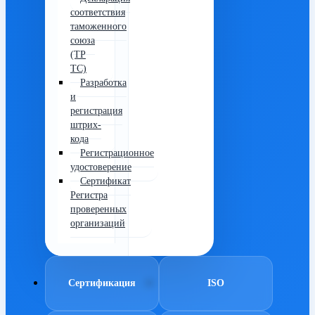
соответствия
таможенного
союза
(ТР
ТС)
Разработка
и
регистрация
штрих-
кода
Регистрационное
удостоверение
Сертификат
Регистра
проверенных
организаций
Сертификация
ISO