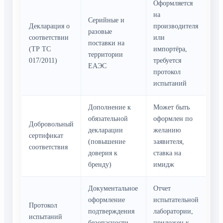
Оформляется
на
Серийные и
Декларация о
производителя
разовые
соответствии
или
поставки на
(ТР ТС
импортёра,
территории
017/2011)
требуется
ЕАЭС
протокол
испытаний
Дополнение к
Может быть
обязательной
оформлен по
Добровольный
декларации
желанию
сертификат
(повышение
заявителя,
соответствия
доверия к
ставка на
бренду)
имидж
Документальное
Отчет
оформление
испытательной
Протокол
подтверждения
лаборатории,
испытаний
безопасности
приложен к