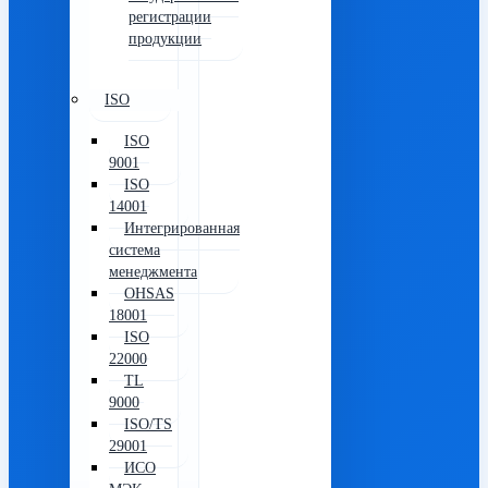
регистрации
продукции
ISO
ISO
9001
ISO
14001
Интегрированная
система
менеджмента
OHSAS
18001
ISO
22000
TL
9000
ISO/TS
29001
ИСО