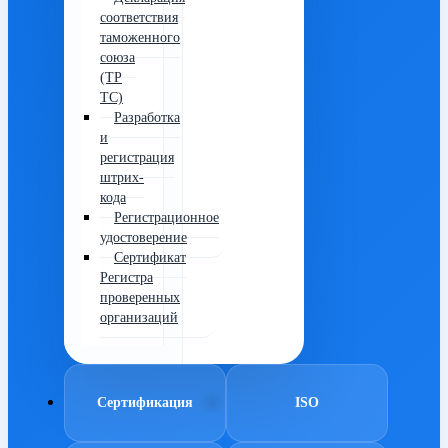
соответствия
таможенного
союза
(ТР
ТС)
Разработка
и
регистрация
штрих-
кода
Регистрационное
удостоверение
Сертификат
Регистра
проверенных
организаций
Сертификация
ISO