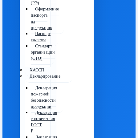
(РЭ)
Оформление
паспорта
на
продукцию
Паспорт
качества
Стандарт
организации
(СТО)
ХАССП
Декларирование
Декларация
пожарной
безопасности
продукции
Декларация
соответствия
ГОСТ
Р
Декларация