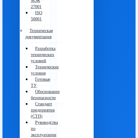
МЭК
27001
ISO
50001
Техническая
документация
Разработка
технических
условий
Технические
условия
Готовые
ТУ
Обоснование
безопасности
Стандарт
предприятия
(СТП)
Руководства
по
эксплуатации