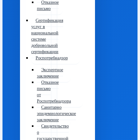
Отказное
письмо
Сертификация
услуг в
национальной
системе
добровольной
сертификации
Роспотребнадзор
Экспертное
заключение
Отказное
письмо
от
Роспотребнадзора
Санитарно
эпидемиологическое
заключение
Свидетельство
о
государственной