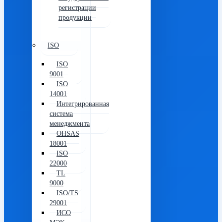
регистрации
продукции
ISO
ISO
9001
ISO
14001
Интегрированная
система
менеджмента
OHSAS
18001
ISO
22000
TL
9000
ISO/TS
29001
ИСО