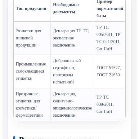
Пример
Необходимые
Тип продукции
нормативной
документы
базы
ТР ТС
Этикетки для
Декларация ТР ТС,
005/2011, ТР
пищевой
экспертное
ТС 021/2011,
продукции
заключение
СанПиН
Добровольный
Промышленные
сертификат,
ГОСТ 51577,
самоклеящиеся
протоколы
ГОСТ 21650
этикетки
испытаний
Прозрачные
Декларация,
ТР ТС
этикетки для
санитарно-
009/2011,
косметики/
эпидемиологическое
СанПиН
фармацевтики
заключение