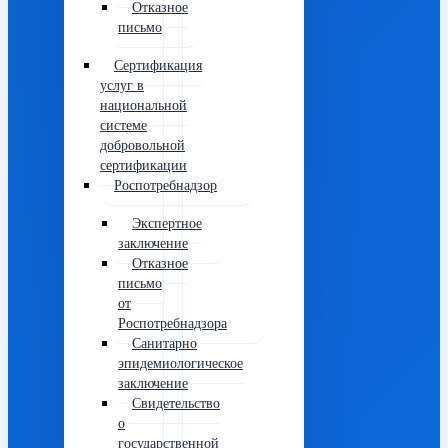
Отказное
письмо
Сертификация
услуг в
национальной
системе
добровольной
сертификации
Роспотребнадзор
Экспертное
заключение
Отказное
письмо
от
Роспотребнадзора
Санитарно
эпидемиологическое
заключение
Свидетельство
о
государственной