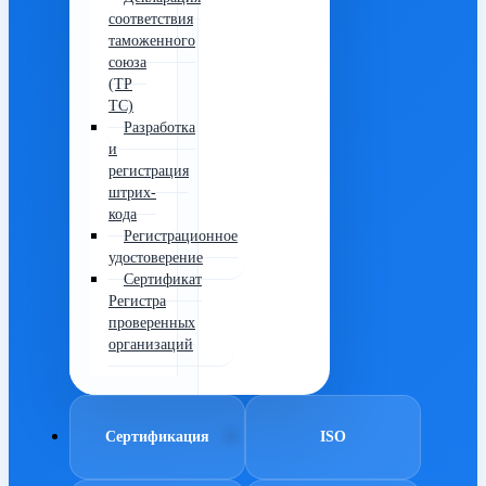
соответствия
таможенного
союза
(ТР
ТС)
Разработка
и
регистрация
штрих-
кода
Регистрационное
удостоверение
Сертификат
Регистра
проверенных
организаций
Сертификация
ISO