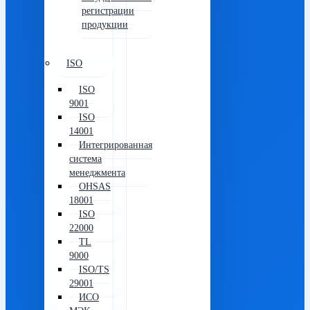
регистрации
продукции
ISO
ISO
9001
ISO
14001
Интегрированная
система
менеджмента
OHSAS
18001
ISO
22000
TL
9000
ISO/TS
29001
ИСО