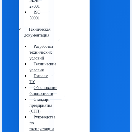
МЭК
27001
ISO
50001
Техническая
документация
Разработка
технических
условий
Технические
условия
Готовые
ТУ
Обоснование
безопасности
Стандарт
предприятия
(СТП)
Руководства
по
эксплуатации