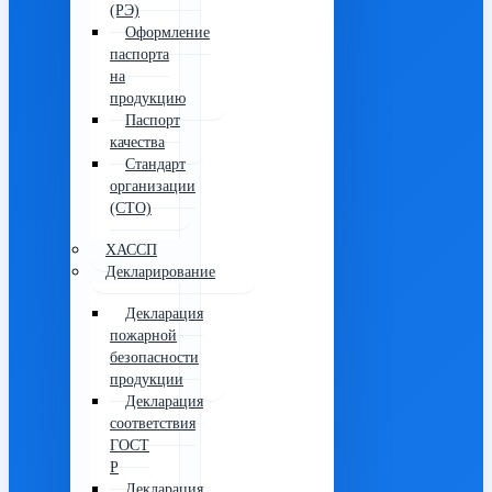
(РЭ)
Оформление
паспорта
на
продукцию
Паспорт
качества
Стандарт
организации
(СТО)
ХАССП
Декларирование
Декларация
пожарной
безопасности
продукции
Декларация
соответствия
ГОСТ
Р
Декларация