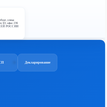
рбург, улица
т, 63, офис 236
СЕЙ РОССИИ
СП
Декларирование