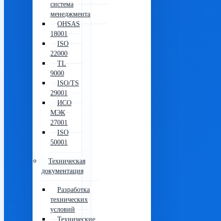
система
менеджмента
OHSAS
18001
ISO
22000
TL
9000
ISO/TS
29001
ИСО
МЭК
27001
ISO
50001
Техническая
документация
Разработка
технических
условий
Технические