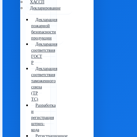
ХАССП
Декларирование
Декларация
пожарной
безопасности
продукции
Декларация
соответствия
ГОСТ
Р
Декларация
соответствия
таможенного
союза
(ТР
ТС)
Разработка
и
регистрация
штрих-
кода
Регистрационное