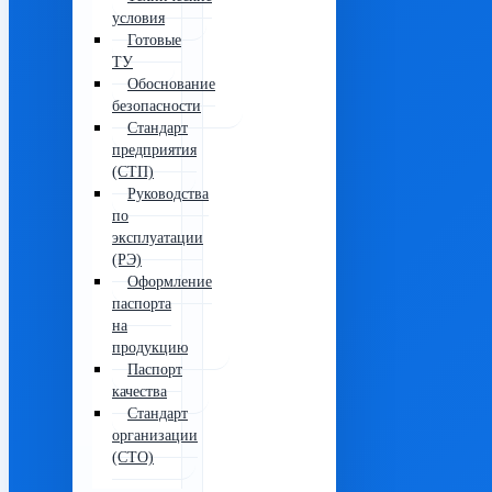
условия
Готовые
ТУ
Обоснование
безопасности
Стандарт
предприятия
(СТП)
Руководства
по
эксплуатации
(РЭ)
Оформление
паспорта
на
продукцию
Паспорт
качества
Стандарт
организации
(СТО)