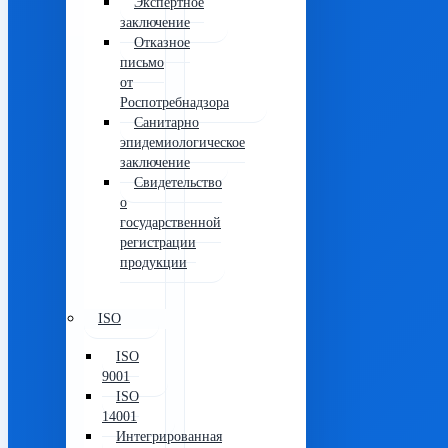
Экспертное
заключение
Отказное
письмо
от
Роспотребнадзора
Санитарно
эпидемиологическое
заключение
Свидетельство
о
государственной
регистрации
продукции
ISO
ISO
9001
ISO
14001
Интегрированная