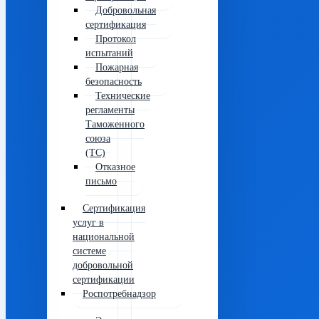
Добровольная
сертификация
Протокол
испытаний
Пожарная
безопасность
Технические
регламенты
Таможенного
союза
(ТС)
Отказное
письмо
Сертификация
услуг в
национальной
системе
добровольной
сертификации
Роспотребнадзор