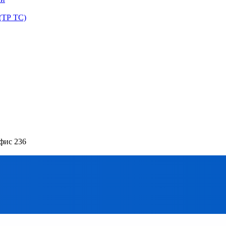
(ТР ТС)
офис 236