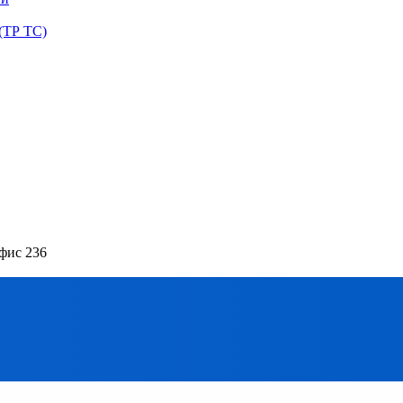
(ТР ТС)
офис 236