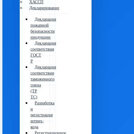
ХАССП
Декларирование
Декларация
пожарной
безопасности
продукции
Декларация
соответствия
ГОСТ
Р
Декларация
соответствия
таможенного
союза
(ТР
ТС)
Разработка
и
регистрация
штрих-
кода
Регистрационное