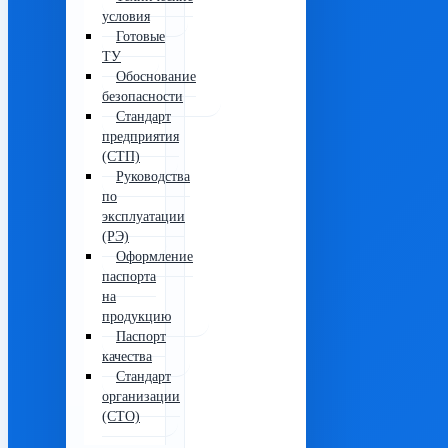
условия
Готовые
ТУ
Обоснование
безопасности
Стандарт
предприятия
(СТП)
Руководства
по
эксплуатации
(РЭ)
Оформление
паспорта
на
продукцию
Паспорт
качества
Стандарт
организации
(СТО)