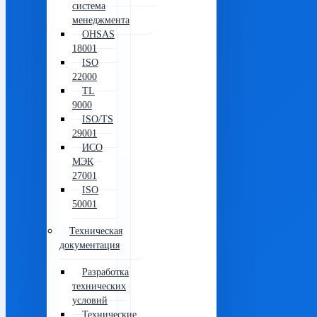
система
менеджмента
OHSAS
18001
ISO
22000
TL
9000
ISO/TS
29001
ИСО
МЭК
27001
ISO
50001
Техническая
документация
Разработка
технических
условий
Технические