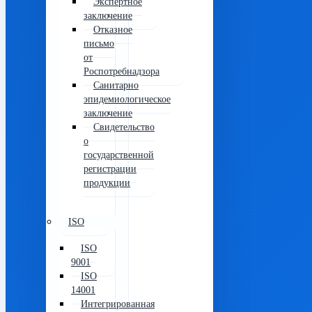
Экспертное
заключение
Отказное
письмо
от
Роспотребнадзора
Санитарно
эпидемиологическое
заключение
Свидетельство
о
государственной
регистрации
продукции
ISO
ISO
9001
ISO
14001
Интегрированная