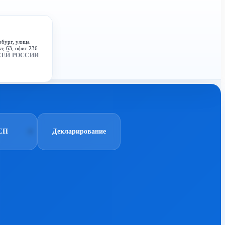
рбург, улица
т, 63, офис 236
СЕЙ РОССИИ
СП
Декларирование