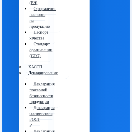
(РЭ)
Оформление
паспорта
на
продукцию
Паспорт
качества
Стандарт
организации
(СТО)
ХАССП
Декларирование
Декларация
пожарной
безопасности
продукции
Декларация
соответствия
ГОСТ
Р
Декларация