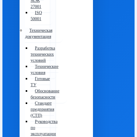
МЭК
27001
ISO
50001
Техническая
документация
Разработка
технических
условий
Технические
условия
Готовые
ТУ
Обоснование
безопасности
Стандарт
предприятия
(СТП)
Руководства
по
эксплуатации