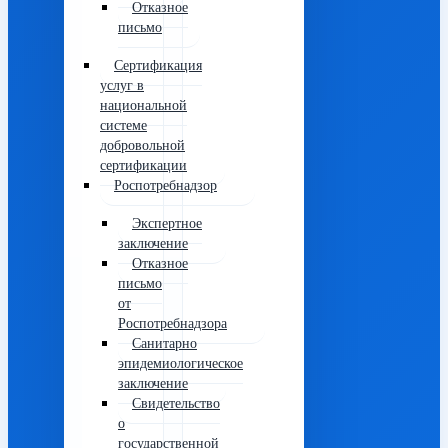
Отказное
письмо
Сертификация
услуг в
национальной
системе
добровольной
сертификации
Роспотребнадзор
Экспертное
заключение
Отказное
письмо
от
Роспотребнадзора
Санитарно
эпидемиологическое
заключение
Свидетельство
о
государственной