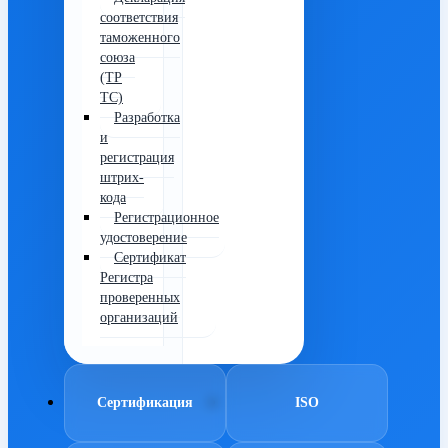
соответствия
таможенного
союза
(ТР
ТС)
Разработка
и
регистрация
штрих-
кода
Регистрационное
удостоверение
Сертификат
Регистра
проверенных
организаций
Сертификация
ISO