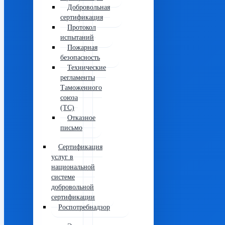
Добровольная
сертификация
Протокол
испытаний
Пожарная
безопасность
Технические
регламенты
Таможенного
союза
(ТС)
Отказное
письмо
Сертификация
услуг в
национальной
системе
добровольной
сертификации
Роспотребнадзор