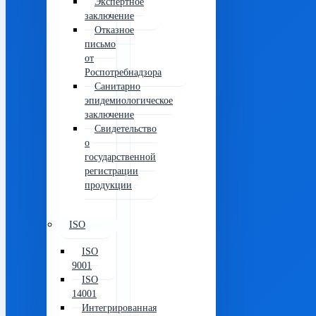
Экспертное
заключение
Отказное
письмо
от
Роспотребнадзора
Санитарно
эпидемиологическое
заключение
Свидетельство
о
государственной
регистрации
продукции
ISO
ISO
9001
ISO
14001
Интегрированная