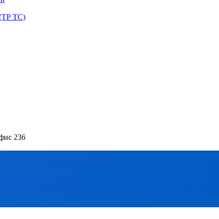
(ТР ТС)
офис 236