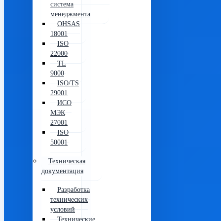
система
менеджмента
OHSAS
18001
ISO
22000
TL
9000
ISO/TS
29001
ИСО
МЭК
27001
ISO
50001
Техническая
документация
Разработка
технических
условий
Технические