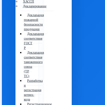
ХАССП
Декларирование
Декларация
пожарной
безопасности
продукции
Декларация
соответствия
ГОСТ
Р
Декларация
соответствия
таможенного
союза
(ТР
ТС)
Разработка
и
регистрация
штрих-
кода
Регистрационное