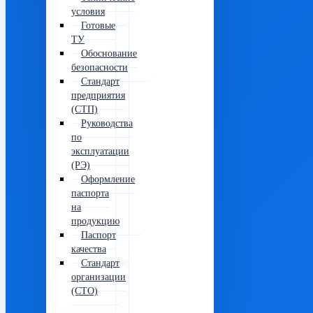
условия
Готовые
ТУ
Обоснование
безопасности
Стандарт
предприятия
(СТП)
Руководства
по
эксплуатации
(РЭ)
Оформление
паспорта
на
продукцию
Паспорт
качества
Стандарт
организации
(СТО)