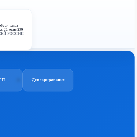
рбург, улица
т, 63, офис 236
СЕЙ РОССИИ
СП
Декларирование