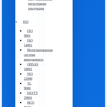
регистрации
продукции
ISO
ISO
9001
ISO
14001
Интегрированная
система
менеджмента
OHSAS
18001
ISO
22000
TL
9000
ISO/TS
29001
ИСО