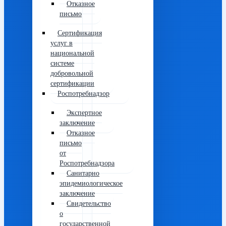
Отказное
письмо
Сертификация
услуг в
национальной
системе
добровольной
сертификации
Роспотребнадзор
Экспертное
заключение
Отказное
письмо
от
Роспотребнадзора
Санитарно
эпидемиологическое
заключение
Свидетельство
о
государственной