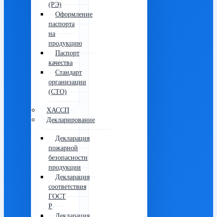
(РЭ)
Оформление
паспорта
на
продукцию
Паспорт
качества
Стандарт
организации
(СТО)
ХАССП
Декларирование
Декларация
пожарной
безопасности
продукции
Декларация
соответствия
ГОСТ
Р
Декларация