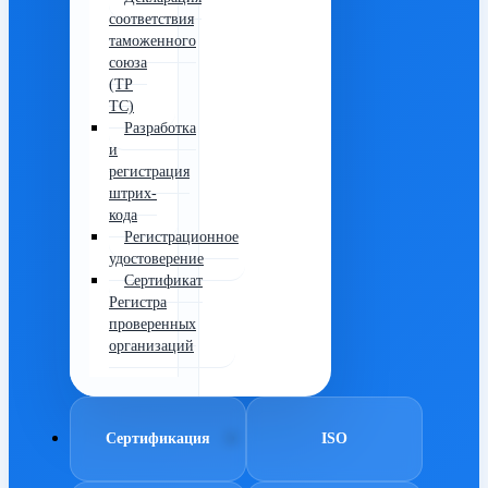
соответствия
таможенного
союза
(ТР
ТС)
Разработка
и
регистрация
штрих-
кода
Регистрационное
удостоверение
Сертификат
Регистра
проверенных
организаций
Сертификация
ISO