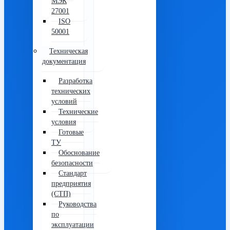
МЭК
27001
ISO
50001
Техническая
документация
Разработка
технических
условий
Технические
условия
Готовые
ТУ
Обоснование
безопасности
Стандарт
предприятия
(СТП)
Руководства
по
эксплуатации