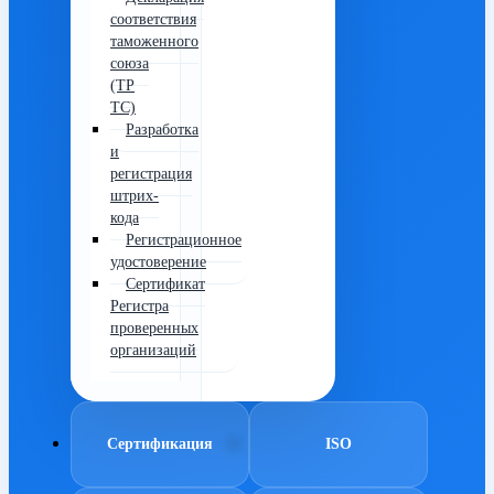
соответствия
таможенного
союза
(ТР
ТС)
Разработка
и
регистрация
штрих-
кода
Регистрационное
удостоверение
Сертификат
Регистра
проверенных
организаций
Сертификация
ISO