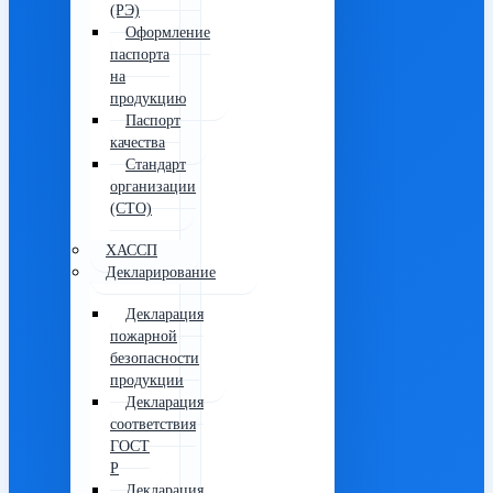
(РЭ)
Оформление
паспорта
на
продукцию
Паспорт
качества
Стандарт
организации
(СТО)
ХАССП
Декларирование
Декларация
пожарной
безопасности
продукции
Декларация
соответствия
ГОСТ
Р
Декларация