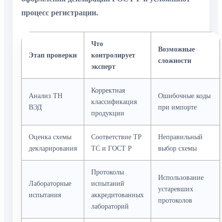
процесс регистрации.
Что
Возможные
Этап проверки
контролирует
сложности
эксперт
Корректная
Анализ ТН
Ошибочные коды
классификация
ВЭД
при импорте
продукции
Оценка схемы
Соответствие ТР
Неправильный
декларирования
ТС и ГОСТ Р
выбор схемы
Протоколы
Использование
Лабораторные
испытаний
устаревших
испытания
аккредитованных
протоколов
лабораторий