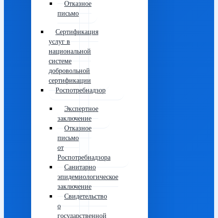
Отказное
письмо
Сертификация
услуг в
национальной
системе
добровольной
сертификации
Роспотребнадзор
Экспертное
заключение
Отказное
письмо
от
Роспотребнадзора
Санитарно
эпидемиологическое
заключение
Свидетельство
о
государственной