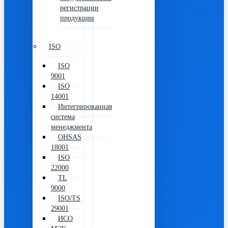
регистрации
продукции
ISO
ISO
9001
ISO
14001
Интегрированная
система
менеджмента
OHSAS
18001
ISO
22000
TL
9000
ISO/TS
29001
ИСО