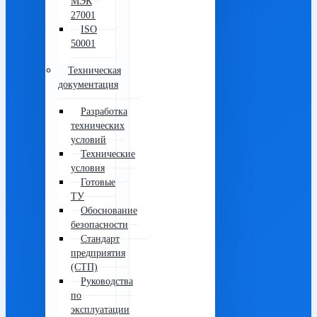
МЭК
27001
ISO
50001
Техническая
документация
Разработка
технических
условий
Технические
условия
Готовые
ТУ
Обоснование
безопасности
Стандарт
предприятия
(СТП)
Руководства
по
эксплуатации