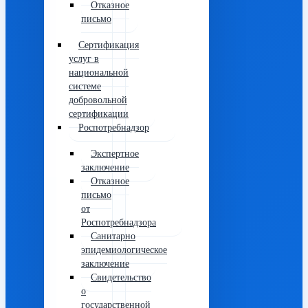
Отказное
письмо
Сертификация
услуг в
национальной
системе
добровольной
сертификации
Роспотребнадзор
Экспертное
заключение
Отказное
письмо
от
Роспотребнадзора
Санитарно
эпидемиологическое
заключение
Свидетельство
о
государственной