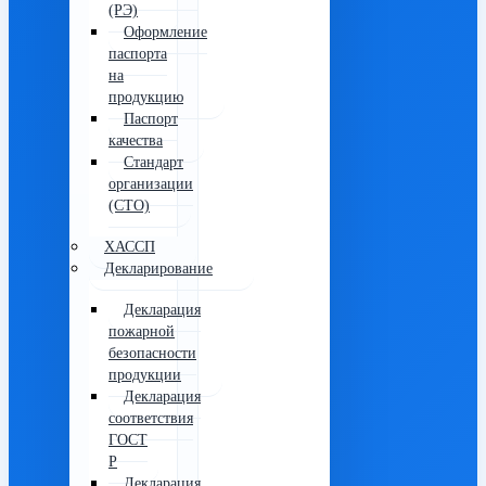
(РЭ)
Оформление
паспорта
на
продукцию
Паспорт
качества
Стандарт
организации
(СТО)
ХАССП
Декларирование
Декларация
пожарной
безопасности
продукции
Декларация
соответствия
ГОСТ
Р
Декларация