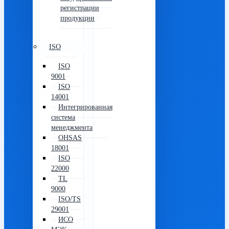
регистрации
продукции
ISO
ISO
9001
ISO
14001
Интегрированная
система
менеджмента
OHSAS
18001
ISO
22000
TL
9000
ISO/TS
29001
ИСО