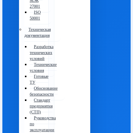
МЭК
27001
ISO
50001
Техническая
документация
Разработка
технических
условий
Технические
условия
Готовые
ТУ
Обоснование
безопасности
Стандарт
предприятия
(СТП)
Руководства
по
эксплуатации