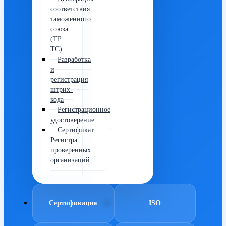
соответствия
таможенного
союза
(ТР
ТС)
Разработка
и
регистрация
штрих-
кода
Регистрационное
удостоверение
Сертификат
Регистра
проверенных
организаций
Сертификация
ISO