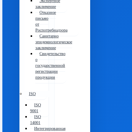
Экспертное
заключение
Отказное
письмо
от
Роспотребнадзора
Санитарно
эпидемиологическое
заключение
Свидетельство
о
государственной
регистрации
продукции
ISO
ISO
9001
ISO
14001
Интегрированная