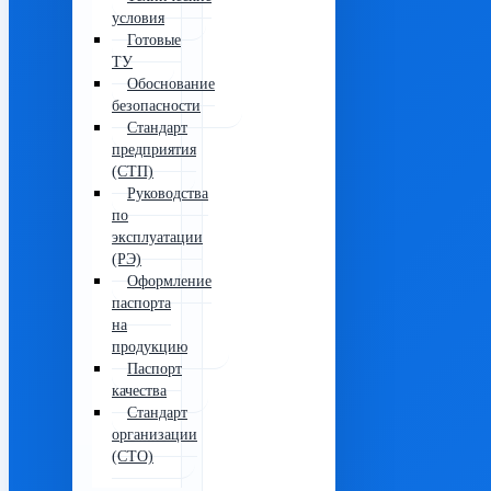
условия
Готовые
ТУ
Обоснование
безопасности
Стандарт
предприятия
(СТП)
Руководства
по
эксплуатации
(РЭ)
Оформление
паспорта
на
продукцию
Паспорт
качества
Стандарт
организации
(СТО)