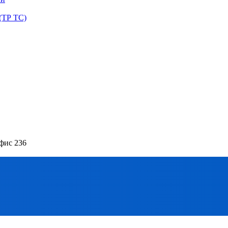
(ТР ТС)
офис 236