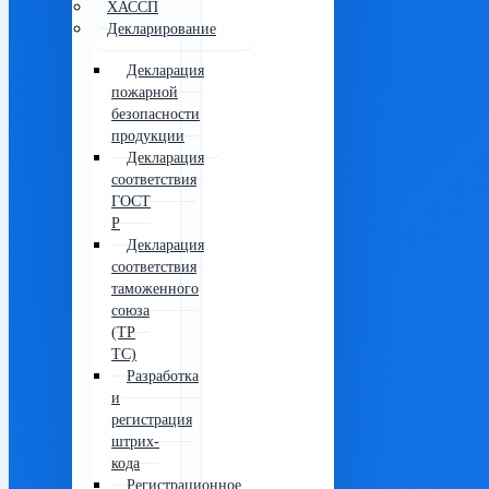
ХАССП
Декларирование
Декларация
пожарной
безопасности
продукции
Декларация
соответствия
ГОСТ
Р
Декларация
соответствия
таможенного
союза
(ТР
ТС)
Разработка
и
регистрация
штрих-
кода
Регистрационное