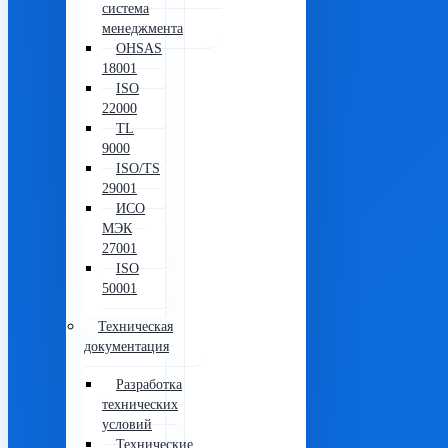
система
менеджмента
OHSAS
18001
ISO
22000
TL
9000
ISO/TS
29001
ИСО
МЭК
27001
ISO
50001
Техническая
документация
Разработка
технических
условий
Технические