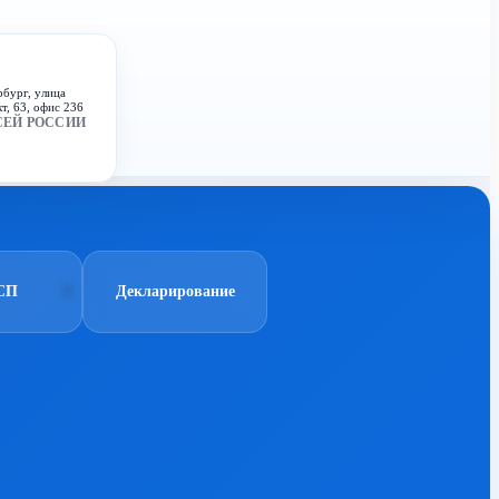
рбург, улица
т, 63, офис 236
СЕЙ РОССИИ
СП
Декларирование