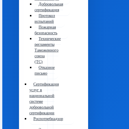
Добровольная
сертификация
Протокол
испытаний
Пожарная
безопасность
Технические
регламенты
Таможенного
союза
(ТС)
Отказное
письмо
Сертификация
услуг в
национальной
системе
добровольной
сертификации
Роспотребнадзор