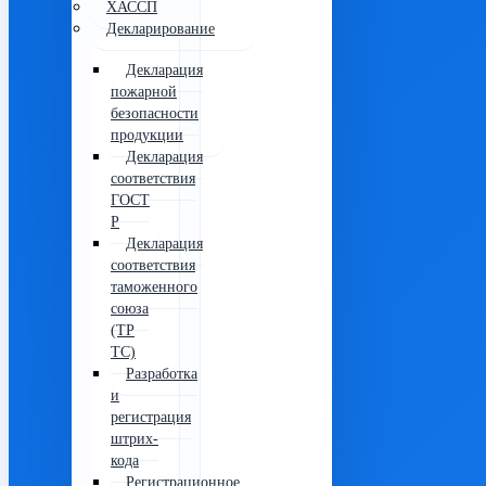
ХАССП
Декларирование
Декларация
пожарной
безопасности
продукции
Декларация
соответствия
ГОСТ
Р
Декларация
соответствия
таможенного
союза
(ТР
ТС)
Разработка
и
регистрация
штрих-
кода
Регистрационное