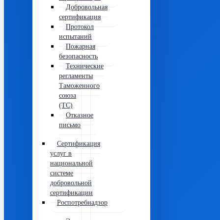
Добровольная
сертификация
Протокол
испытаний
Пожарная
безопасность
Технические
регламенты
Таможенного
союза
(ТС)
Отказное
письмо
Сертификация
услуг в
национальной
системе
добровольной
сертификации
Роспотребнадзор