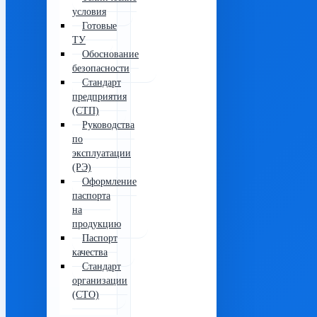
условия
Готовые
ТУ
Обоснование
безопасности
Стандарт
предприятия
(СТП)
Руководства
по
эксплуатации
(РЭ)
Оформление
паспорта
на
продукцию
Паспорт
качества
Стандарт
организации
(СТО)