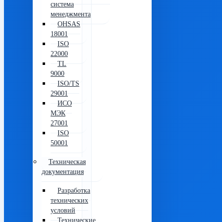
система
менеджмента
OHSAS
18001
ISO
22000
TL
9000
ISO/TS
29001
ИСО
МЭК
27001
ISO
50001
Техническая
документация
Разработка
технических
условий
Технические