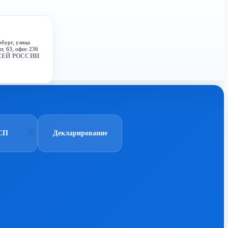
рбург, улица
т, 63, офис 236
СЕЙ РОССИИ
СП
Декларирование