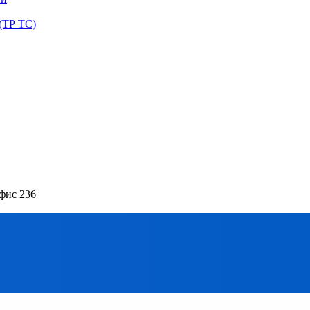
(ТР ТС)
офис 236