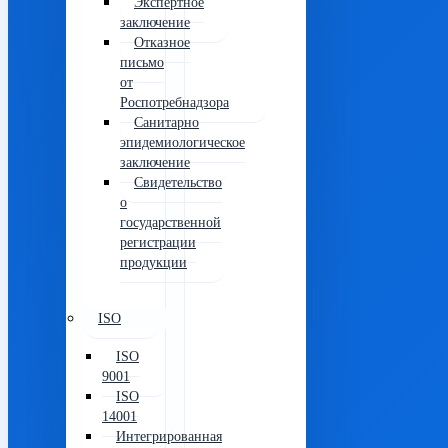
Экспертное
заключение
Отказное
письмо
от
Роспотребнадзора
Санитарно
эпидемиологическое
заключение
Свидетельство
о
государственной
регистрации
продукции
ISO
ISO
9001
ISO
14001
Интегрированная