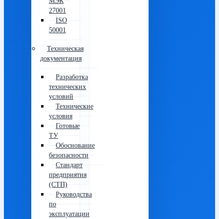
МЭК
27001
ISO
50001
Техническая
документация
Разработка
технических
условий
Технические
условия
Готовые
ТУ
Обоснование
безопасности
Стандарт
предприятия
(СТП)
Руководства
по
эксплуатации