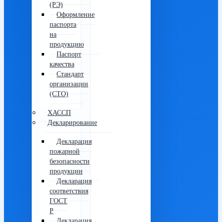
(РЭ)
Оформление
паспорта
на
продукцию
Паспорт
качества
Стандарт
организации
(СТО)
ХАССП
Декларирование
Декларация
пожарной
безопасности
продукции
Декларация
соответствия
ГОСТ
Р
Декларация