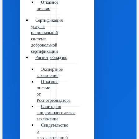
Отказное
письмо
Сертификация
услуг в
национальной
системе
добровольной
сертификации
Роспотребнадзор
Экспертное
заключение
Отказное
письмо
от
Роспотребнадзора
Санитарно
эпидемиологическое
заключение
Свидетельство
о
государственной