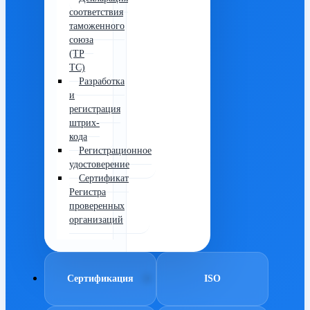
соответствия
таможенного
союза
(ТР
ТС)
Разработка
и
регистрация
штрих-
кода
Регистрационное
удостоверение
Сертификат
Регистра
проверенных
организаций
Сертификация
ISO