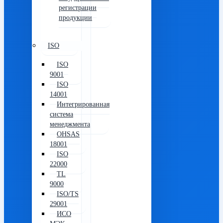
регистрации
продукции
ISO
ISO
9001
ISO
14001
Интегрированная
система
менеджмента
OHSAS
18001
ISO
22000
TL
9000
ISO/TS
29001
ИСО