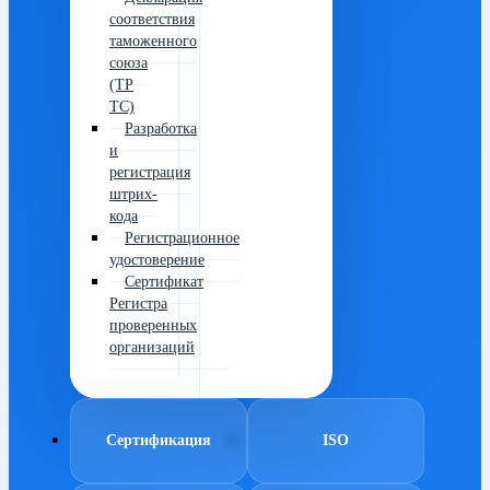
соответствия
таможенного
союза
(ТР
ТС)
Разработка
и
регистрация
штрих-
кода
Регистрационное
удостоверение
Сертификат
Регистра
проверенных
организаций
Сертификация
ISO