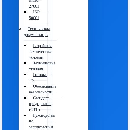
МЭК
27001
ISO
50001
Техническая
документация
Разработка
технических
условий
Технические
условия
Готовые
ТУ
Обоснование
безопасности
Стандарт
предприятия
(СТП)
Руководства
по
эксплуатации