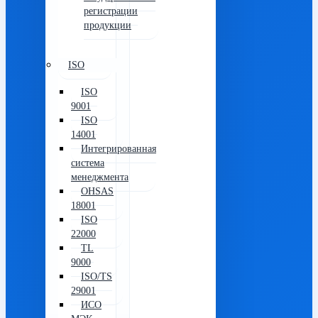
регистрации
продукции
ISO
ISO
9001
ISO
14001
Интегрированная
система
менеджмента
OHSAS
18001
ISO
22000
TL
9000
ISO/TS
29001
ИСО