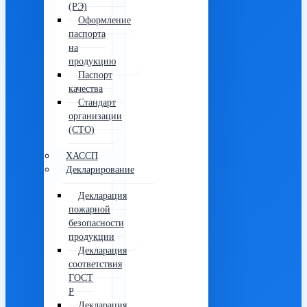
(РЭ)
Оформление
паспорта
на
продукцию
Паспорт
качества
Стандарт
организации
(СТО)
ХАССП
Декларирование
Декларация
пожарной
безопасности
продукции
Декларация
соответствия
ГОСТ
Р
Декларация