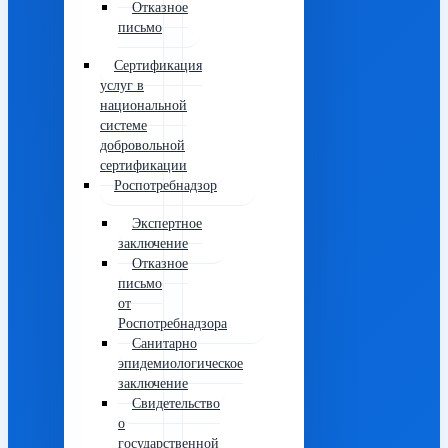
Отказное
письмо
Сертификация
услуг в
национальной
системе
добровольной
сертификации
Роспотребнадзор
Экспертное
заключение
Отказное
письмо
от
Роспотребнадзора
Санитарно
эпидемиологическое
заключение
Свидетельство
о
государственной