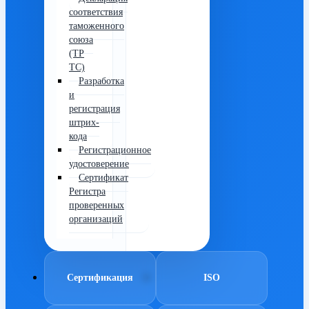
соответствия
таможенного
союза
(ТР
ТС)
Разработка
и
регистрация
штрих-
кода
Регистрационное
удостоверение
Сертификат
Регистра
проверенных
организаций
Сертификация
ISO