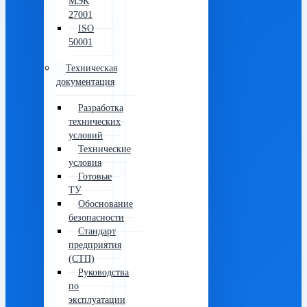
МЭК
27001
ISO
50001
Техническая
документация
Разработка
технических
условий
Технические
условия
Готовые
ТУ
Обоснование
безопасности
Стандарт
предприятия
(СТП)
Руководства
по
эксплуатации