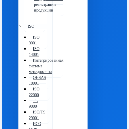
регистрации
продукции
ISO
ISO
9001
ISO
14001
Интегрированная
система
менеджмента
OHSAS
18001
ISO
22000
TL
9000
ISO/TS
29001
ИСО