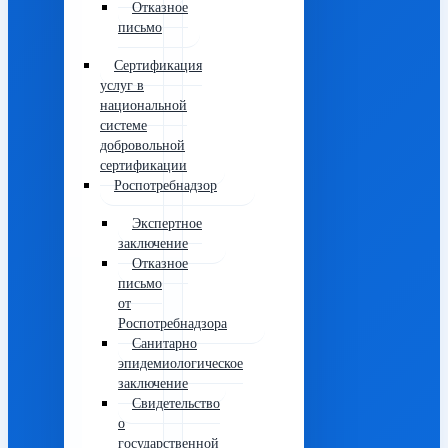
Отказное
письмо
Сертификация
услуг в
национальной
системе
добровольной
сертификации
Роспотребнадзор
Экспертное
заключение
Отказное
письмо
от
Роспотребнадзора
Санитарно
эпидемиологическое
заключение
Свидетельство
о
государственной