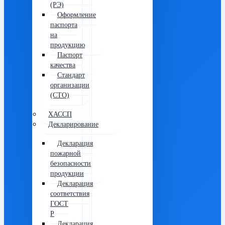
(РЭ)
Оформление
паспорта
на
продукцию
Паспорт
качества
Стандарт
организации
(СТО)
ХАССП
Декларирование
Декларация
пожарной
безопасности
продукции
Декларация
соответствия
ГОСТ
Р
Декларация