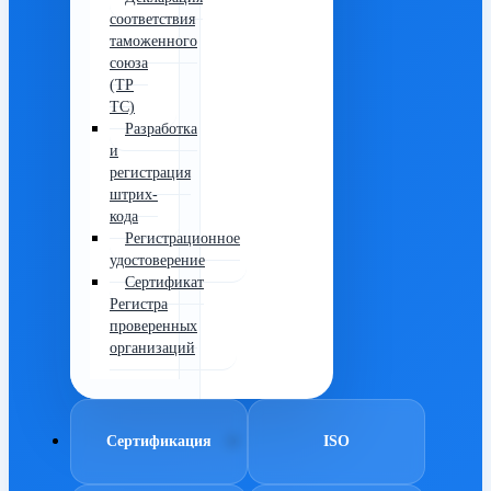
соответствия
таможенного
союза
(ТР
ТС)
Разработка
и
регистрация
штрих-
кода
Регистрационное
удостоверение
Сертификат
Регистра
проверенных
организаций
Сертификация
ISO