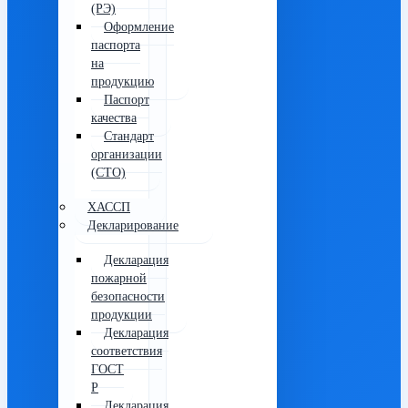
(РЭ)
Оформление
паспорта
на
продукцию
Паспорт
качества
Стандарт
организации
(СТО)
ХАССП
Декларирование
Декларация
пожарной
безопасности
продукции
Декларация
соответствия
ГОСТ
Р
Декларация