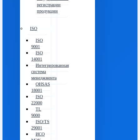
регистрации
продукции
ISO
ISO
9001
ISO
14001
Интегрированная
система
менеджмента
OHSAS
18001
ISO
22000
TL
9000
ISO/TS
29001
ИСО