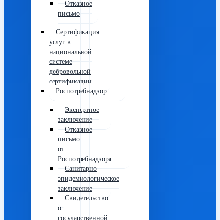
Отказное
письмо
Сертификация
услуг в
национальной
системе
добровольной
сертификации
Роспотребнадзор
Экспертное
заключение
Отказное
письмо
от
Роспотребнадзора
Санитарно
эпидемиологическое
заключение
Свидетельство
о
государственной