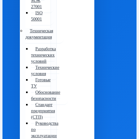
МЭК
27001
ISO
50001
Техническая
документация
Разработка
технических
условий
Технические
условия
Готовые
ТУ
Обоснование
безопасности
Стандарт
предприятия
(СТП)
Руководства
по
эксплуатации