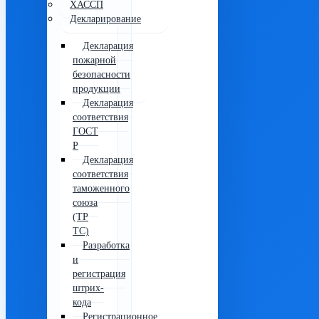
ХАССП
Декларирование
Декларация
пожарной
безопасности
продукции
Декларация
соответствия
ГОСТ
Р
Декларация
соответствия
таможенного
союза
(ТР
ТС)
Разработка
и
регистрация
штрих-
кода
Регистрационное