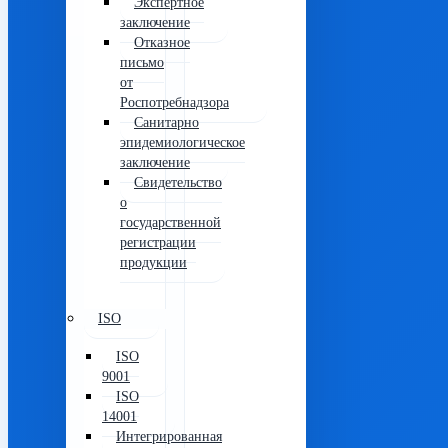
Экспертное
заключение
Отказное
письмо
от
Роспотребнадзора
Санитарно
эпидемиологическое
заключение
Свидетельство
о
государственной
регистрации
продукции
ISO
ISO
9001
ISO
14001
Интегрированная