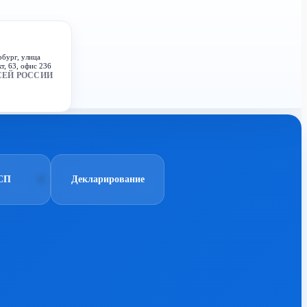
рбург, улица
т, 63, офис 236
СЕЙ РОССИИ
СП
Декларирование