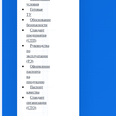
условия
Готовые
ТУ
Обоснование
безопасности
Стандарт
предприятия
(СТП)
Руководства
по
эксплуатации
(РЭ)
Оформление
паспорта
на
продукцию
Паспорт
качества
Стандарт
организации
(СТО)