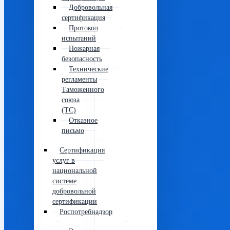
Добровольная
сертификация
Протокол
испытаний
Пожарная
безопасность
Технические
регламенты
Таможенного
союза
(ТС)
Отказное
письмо
Сертификация
услуг в
национальной
системе
добровольной
сертификации
Роспотребнадзор