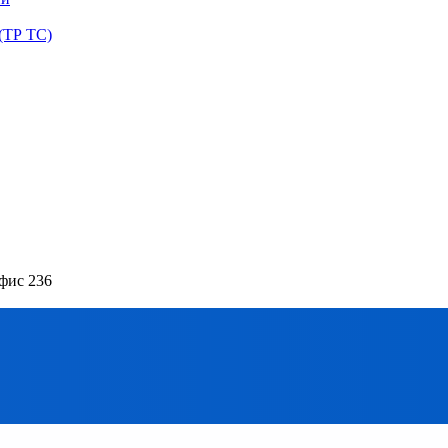
(ТР ТС)
офис 236