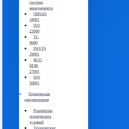
система
менеджмента
OHSAS
18001
ISO
22000
TL
9000
ISO/TS
29001
ИСО
МЭК
27001
ISO
50001
Техническая
документация
Разработка
технических
условий
Технические