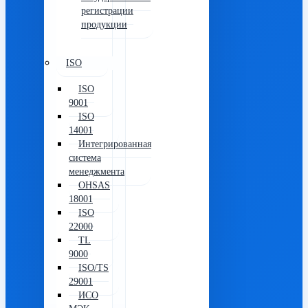
регистрации
продукции
ISO
ISO
9001
ISO
14001
Интегрированная
система
менеджмента
OHSAS
18001
ISO
22000
TL
9000
ISO/TS
29001
ИСО