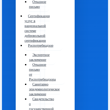
Отказное
письмо
Сертификация
услуг в
национальной
системе
добровольной
сертификации
Роспотребнадзор
Экспертное
заключение
Отказное
письмо
от
Роспотребнадзора
Санитарно
эпидемиологическое
заключение
Свидетельство
о
государственной