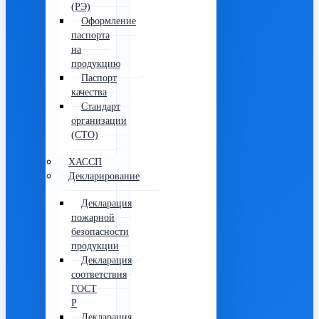
(РЭ)
Оформление
паспорта
на
продукцию
Паспорт
качества
Стандарт
организации
(СТО)
ХАССП
Декларирование
Декларация
пожарной
безопасности
продукции
Декларация
соответствия
ГОСТ
Р
Декларация