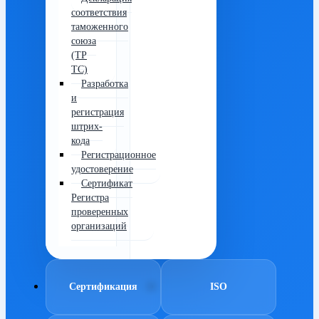
соответствия
таможенного
союза
(ТР
ТС)
Разработка
и
регистрация
штрих-
кода
Регистрационное
удостоверение
Сертификат
Регистра
проверенных
организаций
Сертификация
ISO