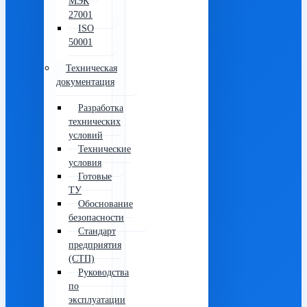
МЭК
27001
ISO
50001
Техническая
документация
Разработка
технических
условий
Технические
условия
Готовые
ТУ
Обоснование
безопасности
Стандарт
предприятия
(СТП)
Руководства
по
эксплуатации