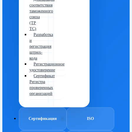
соответствия
таможенного
союза
(ТР
ТС)
Разработка
и
регистрация
штрих-
кода
Регистрационное
удостоверение
Сертификат
Регистра
проверенных
организаций
Сертификация
ISO