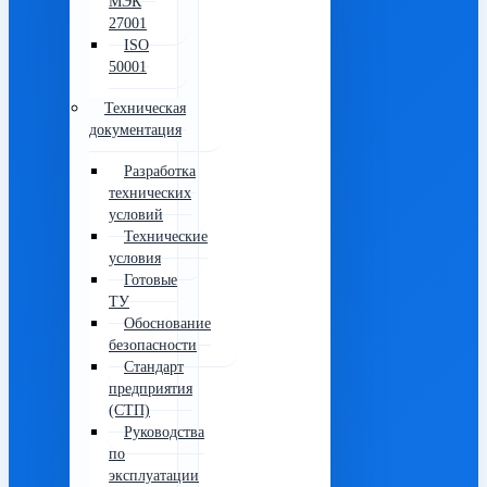
МЭК
27001
ISO
50001
Техническая
документация
Разработка
технических
условий
Технические
условия
Готовые
ТУ
Обоснование
безопасности
Стандарт
предприятия
(СТП)
Руководства
по
эксплуатации