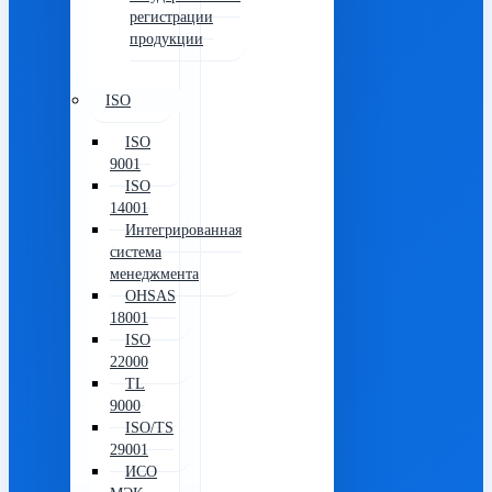
регистрации
продукции
ISO
ISO
9001
ISO
14001
Интегрированная
система
менеджмента
OHSAS
18001
ISO
22000
TL
9000
ISO/TS
29001
ИСО