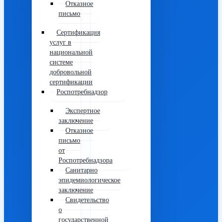
Отказное
письмо
Сертификация
услуг в
национальной
системе
добровольной
сертификации
Роспотребнадзор
Экспертное
заключение
Отказное
письмо
от
Роспотребнадзора
Санитарно
эпидемиологическое
заключение
Свидетельство
о
государственной