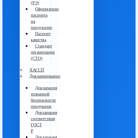
(РЭ)
Оформление
паспорта
на
продукцию
Паспорт
качества
Стандарт
организации
(СТО)
ХАССП
Декларирование
Декларация
пожарной
безопасности
продукции
Декларация
соответствия
ГОСТ
Р
Декларация