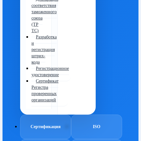
соответствия
таможенного
союза
(ТР
ТС)
Разработка
и
регистрация
штрих-
кода
Регистрационное
удостоверение
Сертификат
Регистра
проверенных
организаций
Сертификация
ISO