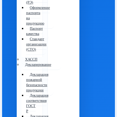
(РЭ)
Оформление
паспорта
на
продукцию
Паспорт
качества
Стандарт
организации
(СТО)
ХАССП
Декларирование
Декларация
пожарной
безопасности
продукции
Декларация
соответствия
ГОСТ
Р
Декларация