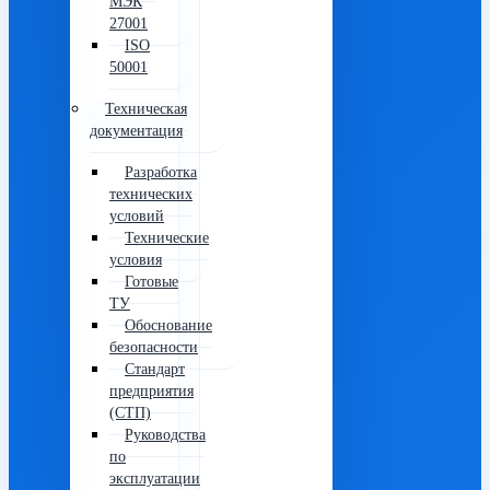
МЭК
27001
ISO
50001
Техническая
документация
Разработка
технических
условий
Технические
условия
Готовые
ТУ
Обоснование
безопасности
Стандарт
предприятия
(СТП)
Руководства
по
эксплуатации