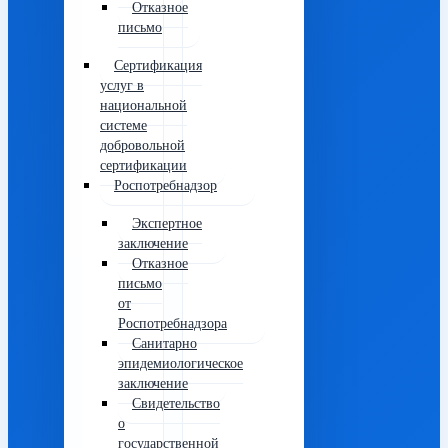
Отказное
письмо
Сертификация
услуг в
национальной
системе
добровольной
сертификации
Роспотребнадзор
Экспертное
заключение
Отказное
письмо
от
Роспотребнадзора
Санитарно
эпидемиологическое
заключение
Свидетельство
о
государственной