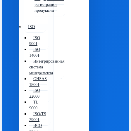
регистрации
продукции
ISO
ISO
9001
ISO
14001
Интегрированная
система
менеджмента
OHSAS
18001
ISO
22000
TL
9000
ISO/TS
29001
ИСО