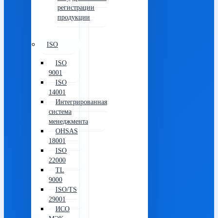
регистрации
продукции
ISO
ISO
9001
ISO
14001
Интегрированная
система
менеджмента
OHSAS
18001
ISO
22000
TL
9000
ISO/TS
29001
ИСО