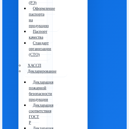
(РЭ)
Оформление
паспорта
на
продукцию
Паспорт
качества
Стандарт
организации
(СТО)
ХАССП
Декларирование
Декларация
пожарной
безопасности
продукции
Декларация
соответствия
ГОСТ
Р
Декларация