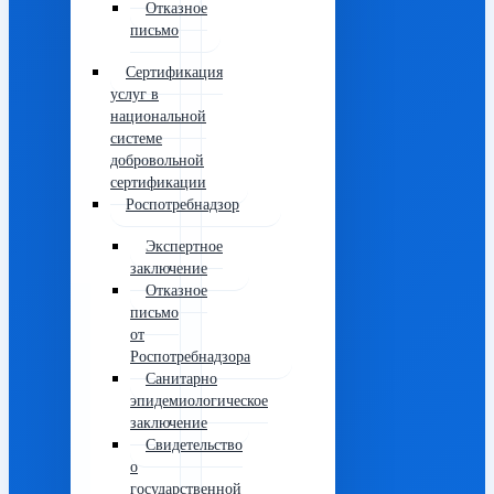
Отказное
письмо
Сертификация
услуг в
национальной
системе
добровольной
сертификации
Роспотребнадзор
Экспертное
заключение
Отказное
письмо
от
Роспотребнадзора
Санитарно
эпидемиологическое
заключение
Свидетельство
о
государственной