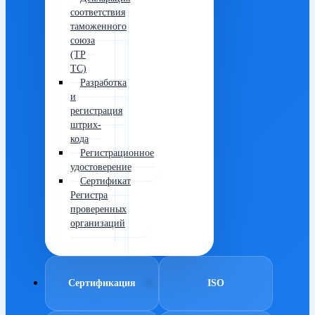
соответствия
таможенного
союза
(ТР
ТС)
Разработка
и
регистрация
штрих-
кода
Регистрационное
удостоверение
Сертификат
Регистра
проверенных
организаций
Сертификация
ISO