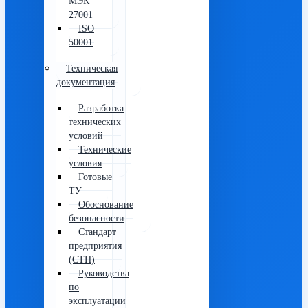
МЭК
27001
ISO
50001
Техническая
документация
Разработка
технических
условий
Технические
условия
Готовые
ТУ
Обоснование
безопасности
Стандарт
предприятия
(СТП)
Руководства
по
эксплуатации