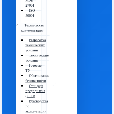
МЭК
27001
ISO
50001
Техническая
документация
Разработка
технических
условий
Технические
условия
Готовые
ТУ
Обоснование
безопасности
Стандарт
предприятия
(СТП)
Руководства
по
эксплуатации