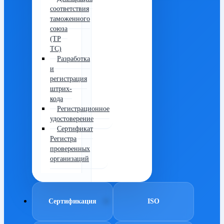
соответствия
таможенного
союза
(ТР
ТС)
Разработка
и
регистрация
штрих-
кода
Регистрационное
удостоверение
Сертификат
Регистра
проверенных
организаций
Сертификация
ISO