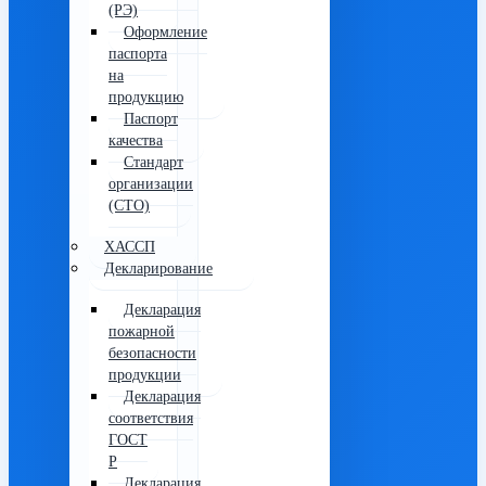
(РЭ)
Оформление
паспорта
на
продукцию
Паспорт
качества
Стандарт
организации
(СТО)
ХАССП
Декларирование
Декларация
пожарной
безопасности
продукции
Декларация
соответствия
ГОСТ
Р
Декларация