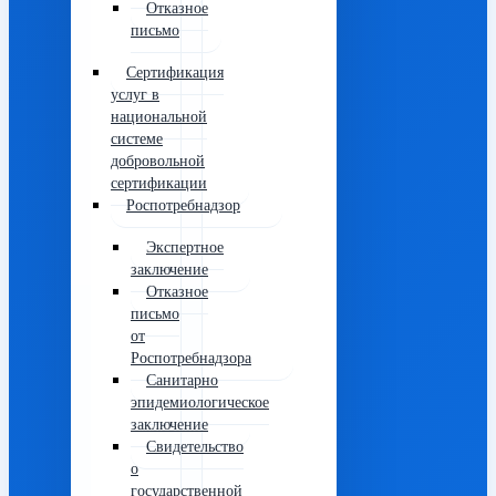
Отказное
письмо
Сертификация
услуг в
национальной
системе
добровольной
сертификации
Роспотребнадзор
Экспертное
заключение
Отказное
письмо
от
Роспотребнадзора
Санитарно
эпидемиологическое
заключение
Свидетельство
о
государственной