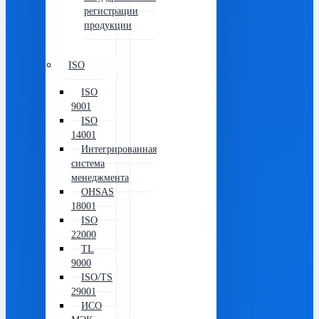
регистрации
продукции
ISO
ISO
9001
ISO
14001
Интегрированная
система
менеджмента
OHSAS
18001
ISO
22000
TL
9000
ISO/TS
29001
ИСО