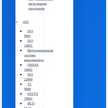
регистрации
продукции
ISO
ISO
9001
ISO
14001
Интегрированная
система
менеджмента
OHSAS
18001
ISO
22000
TL
9000
ISO/TS
29001
ИСО