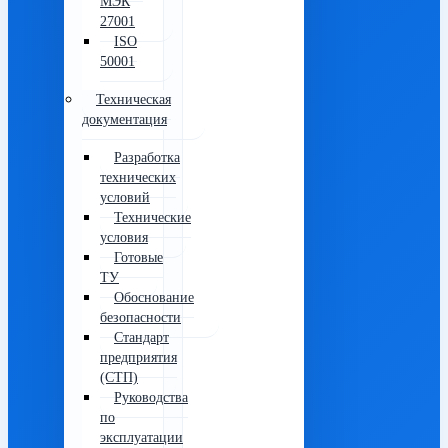
МЭК
27001
ISO
50001
Техническая
документация
Разработка
технических
условий
Технические
условия
Готовые
ТУ
Обоснование
безопасности
Стандарт
предприятия
(СТП)
Руководства
по
эксплуатации