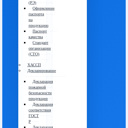
(РЭ)
Оформление
паспорта
на
продукцию
Паспорт
качества
Стандарт
организации
(СТО)
ХАССП
Декларирование
Декларация
пожарной
безопасности
продукции
Декларация
соответствия
ГОСТ
Р
Декларация