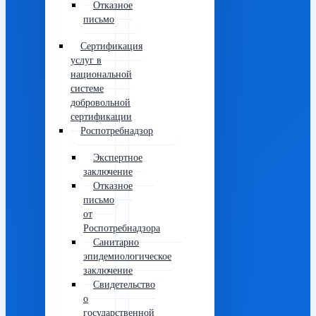
Отказное
письмо
Сертификация
услуг в
национальной
системе
добровольной
сертификации
Роспотребнадзор
Экспертное
заключение
Отказное
письмо
от
Роспотребнадзора
Санитарно
эпидемиологическое
заключение
Свидетельство
о
государственной