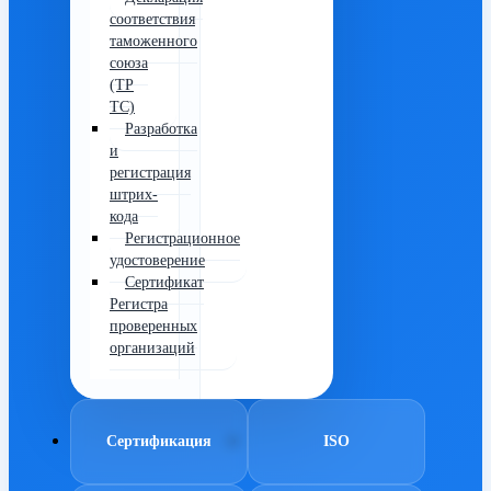
соответствия
таможенного
союза
(ТР
ТС)
Разработка
и
регистрация
штрих-
кода
Регистрационное
удостоверение
Сертификат
Регистра
проверенных
организаций
Сертификация
ISO