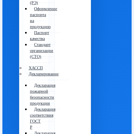
(РЭ)
Оформление
паспорта
на
продукцию
Паспорт
качества
Стандарт
организации
(СТО)
ХАССП
Декларирование
Декларация
пожарной
безопасности
продукции
Декларация
соответствия
ГОСТ
Р
Декларация