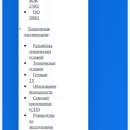
МЭК
27001
ISO
50001
Техническая
документация
Разработка
технических
условий
Технические
условия
Готовые
ТУ
Обоснование
безопасности
Стандарт
предприятия
(СТП)
Руководства
по
эксплуатации