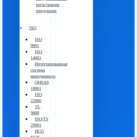
регистрации
продукции
ISO
ISO
9001
ISO
14001
Интегрированная
система
менеджмента
OHSAS
18001
ISO
22000
TL
9000
ISO/TS
29001
ИСО