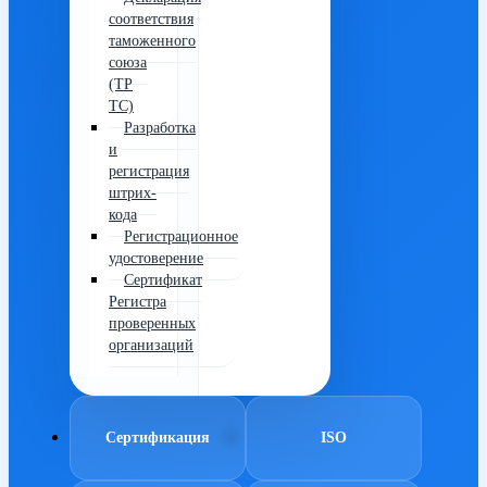
соответствия
таможенного
союза
(ТР
ТС)
Разработка
и
регистрация
штрих-
кода
Регистрационное
удостоверение
Сертификат
Регистра
проверенных
организаций
Сертификация
ISO