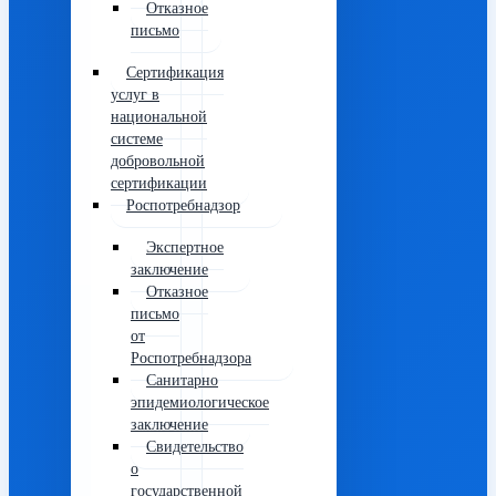
Отказное
письмо
Сертификация
услуг в
национальной
системе
добровольной
сертификации
Роспотребнадзор
Экспертное
заключение
Отказное
письмо
от
Роспотребнадзора
Санитарно
эпидемиологическое
заключение
Свидетельство
о
государственной