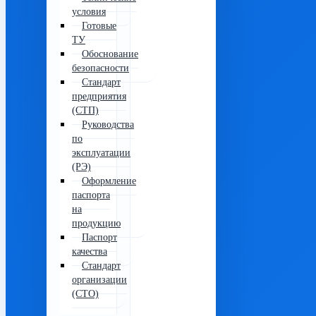
условия
Готовые
ТУ
Обоснование
безопасности
Стандарт
предприятия
(СТП)
Руководства
по
эксплуатации
(РЭ)
Оформление
паспорта
на
продукцию
Паспорт
качества
Стандарт
организации
(СТО)