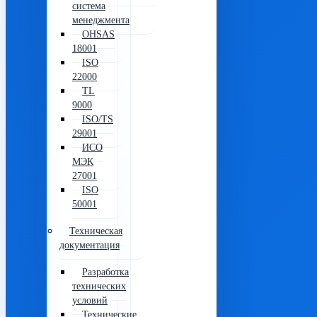
система
менеджмента
OHSAS
18001
ISO
22000
TL
9000
ISO/TS
29001
ИСО
МЭК
27001
ISO
50001
Техническая
документация
Разработка
технических
условий
Технические