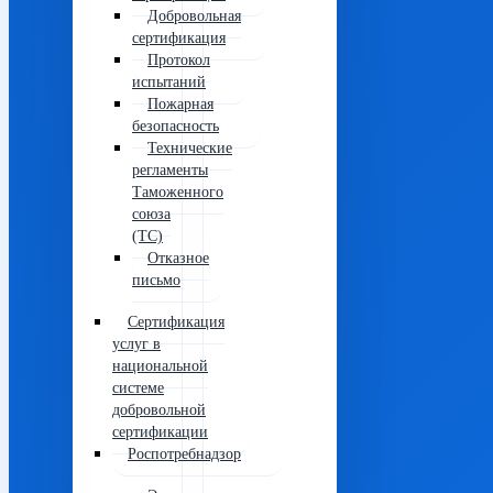
Добровольная
сертификация
Протокол
испытаний
Пожарная
безопасность
Технические
регламенты
Таможенного
союза
(ТС)
Отказное
письмо
Сертификация
услуг в
национальной
системе
добровольной
сертификации
Роспотребнадзор