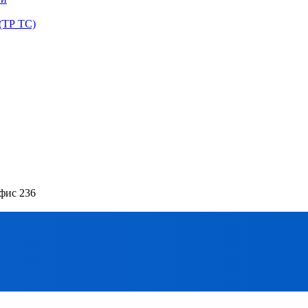
(ТР ТС)
офис 236