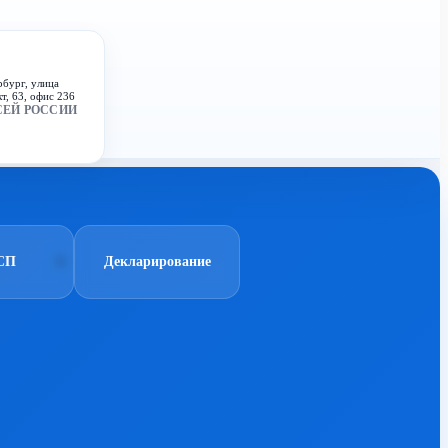
рбург, улица
т, 63, офис 236
СЕЙ РОССИИ
СП
Декларирование