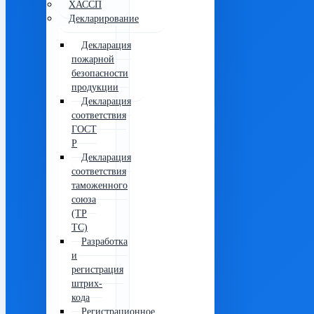
ХАССП
Декларирование
Декларация
пожарной
безопасности
продукции
Декларация
соответствия
ГОСТ
Р
Декларация
соответствия
таможенного
союза
(ТР
ТС)
Разработка
и
регистрация
штрих-
кода
Регистрационное