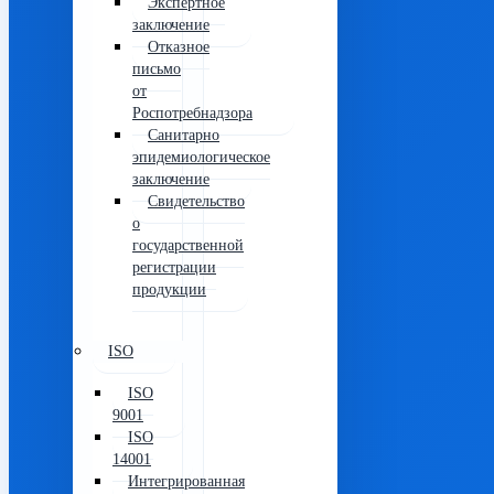
Экспертное
заключение
Отказное
письмо
от
Роспотребнадзора
Санитарно
эпидемиологическое
заключение
Свидетельство
о
государственной
регистрации
продукции
ISO
ISO
9001
ISO
14001
Интегрированная