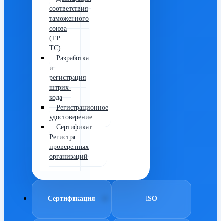
соответствия
таможенного
союза
(ТР
ТС)
Разработка
и
регистрация
штрих-
кода
Регистрационное
удостоверение
Сертификат
Регистра
проверенных
организаций
Сертификация
ISO