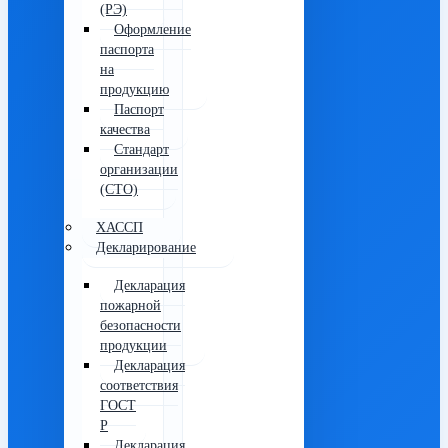
(РЭ)
Оформление
паспорта
на
продукцию
Паспорт
качества
Стандарт
организации
(СТО)
ХАССП
Декларирование
Декларация
пожарной
безопасности
продукции
Декларация
соответствия
ГОСТ
Р
Декларация