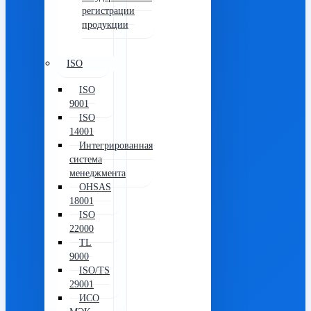
регистрации
продукции
ISO
ISO
9001
ISO
14001
Интегрированная
система
менеджмента
OHSAS
18001
ISO
22000
TL
9000
ISO/TS
29001
ИСО