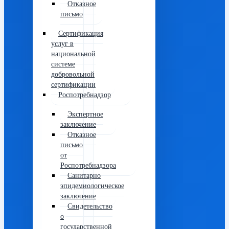
Отказное
письмо
Сертификация
услуг в
национальной
системе
добровольной
сертификации
Роспотребнадзор
Экспертное
заключение
Отказное
письмо
от
Роспотребнадзора
Санитарно
эпидемиологическое
заключение
Свидетельство
о
государственной