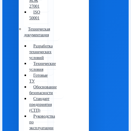
МЭК
27001
ISO
50001
Техническая
документация
Разработка
технических
условий
Технические
условия
Готовые
ТУ
Обоснование
безопасности
Стандарт
предприятия
(СТП)
Руководства
по
эксплуатации