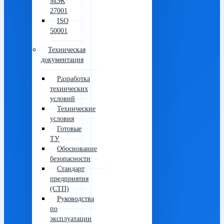
МЭК
27001
ISO
50001
Техническая
документация
Разработка
технических
условий
Технические
условия
Готовые
ТУ
Обоснование
безопасности
Стандарт
предприятия
(СТП)
Руководства
по
эксплуатации