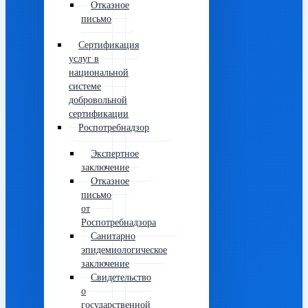
Отказное
письмо
Сертификация
услуг в
национальной
системе
добровольной
сертификации
Роспотребнадзор
Экспертное
заключение
Отказное
письмо
от
Роспотребнадзора
Санитарно
эпидемиологическое
заключение
Свидетельство
о
государственной