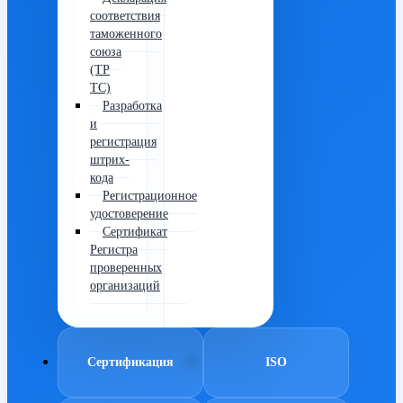
соответствия
таможенного
союза
(ТР
ТС)
Разработка
и
регистрация
штрих-
кода
Регистрационное
удостоверение
Сертификат
Регистра
проверенных
организаций
Сертификация
ISO