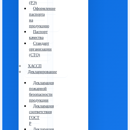
(РЭ)
Оформление
паспорта
на
продукцию
Паспорт
качества
Стандарт
организации
(СТО)
ХАССП
Декларирование
Декларация
пожарной
безопасности
продукции
Декларация
соответствия
ГОСТ
Р
Декларация