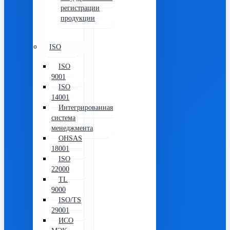
регистрации
продукции
ISO
ISO
9001
ISO
14001
Интегрированная
система
менеджмента
OHSAS
18001
ISO
22000
TL
9000
ISO/TS
29001
ИСО