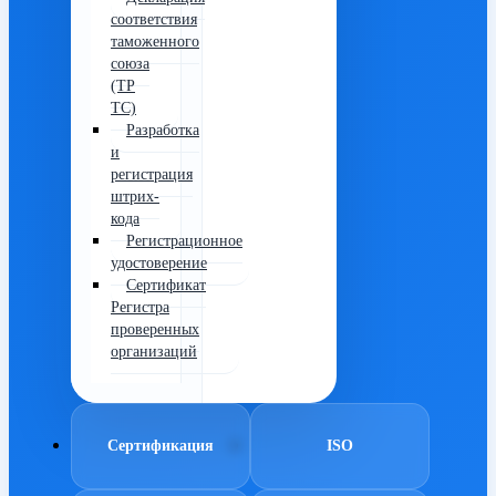
соответствия
таможенного
союза
(ТР
ТС)
Разработка
и
регистрация
штрих-
кода
Регистрационное
удостоверение
Сертификат
Регистра
проверенных
организаций
Сертификация
ISO