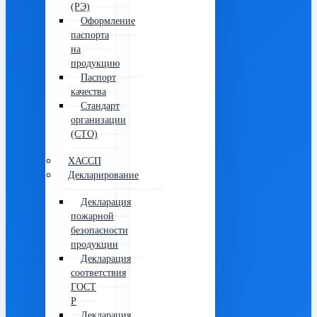
(РЭ)
Оформление
паспорта
на
продукцию
Паспорт
качества
Стандарт
организации
(СТО)
ХАССП
Декларирование
Декларация
пожарной
безопасности
продукции
Декларация
соответствия
ГОСТ
Р
Декларация