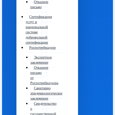
Отказное
письмо
Сертификация
услуг в
национальной
системе
добровольной
сертификации
Роспотребнадзор
Экспертное
заключение
Отказное
письмо
от
Роспотребнадзора
Санитарно
эпидемиологическое
заключение
Свидетельство
о
государственной