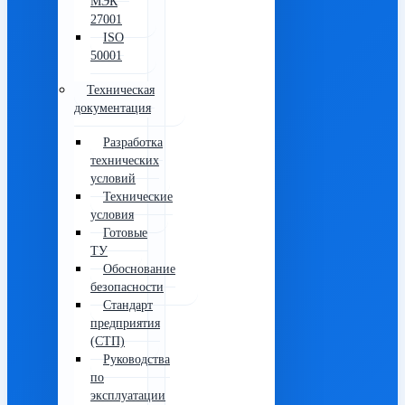
МЭК
27001
ISO
50001
Техническая
документация
Разработка
технических
условий
Технические
условия
Готовые
ТУ
Обоснование
безопасности
Стандарт
предприятия
(СТП)
Руководства
по
эксплуатации