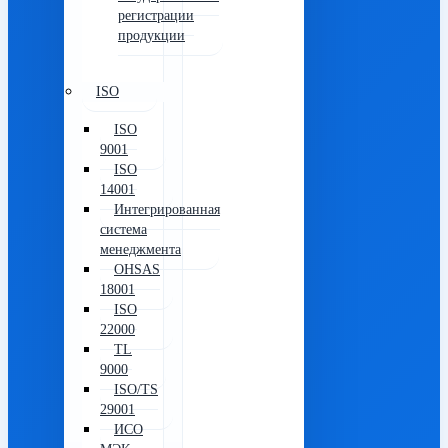
регистрации
продукции
ISO
ISO
9001
ISO
14001
Интегрированная
система
менеджмента
OHSAS
18001
ISO
22000
TL
9000
ISO/TS
29001
ИСО