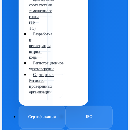
соответствия
таможенного
союза
(ТР
ТС)
Разработка
и
регистрация
штрих-
кода
Регистрационное
удостоверение
Сертификат
Регистра
проверенных
организаций
Сертификация
ISO