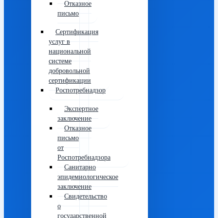
Отказное
письмо
Сертификация
услуг в
национальной
системе
добровольной
сертификации
Роспотребнадзор
Экспертное
заключение
Отказное
письмо
от
Роспотребнадзора
Санитарно
эпидемиологическое
заключение
Свидетельство
о
государственной