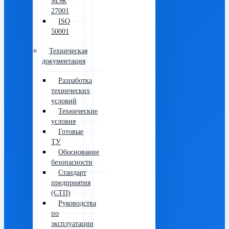
МЭК
27001
ISO
50001
Техническая
документация
Разработка
технических
условий
Технические
условия
Готовые
ТУ
Обоснование
безопасности
Стандарт
предприятия
(СТП)
Руководства
по
эксплуатации