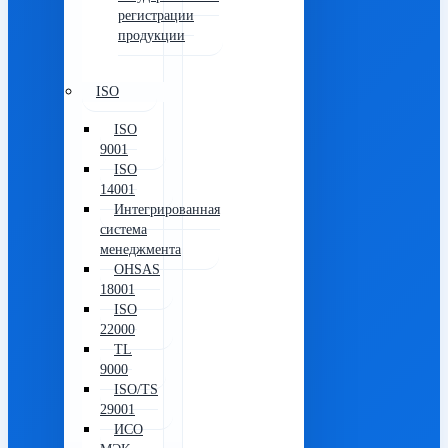
регистрации
продукции
ISO
ISO
9001
ISO
14001
Интегрированная
система
менеджмента
OHSAS
18001
ISO
22000
TL
9000
ISO/TS
29001
ИСО