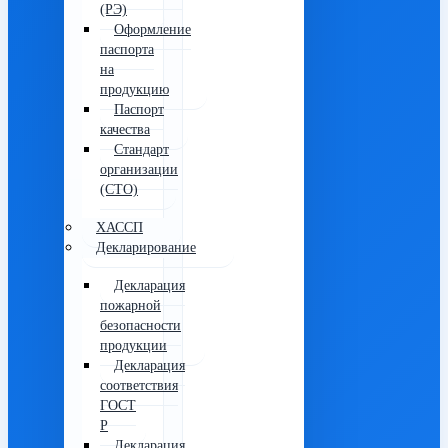
(РЭ)
Оформление
паспорта
на
продукцию
Паспорт
качества
Стандарт
организации
(СТО)
ХАССП
Декларирование
Декларация
пожарной
безопасности
продукции
Декларация
соответствия
ГОСТ
Р
Декларация