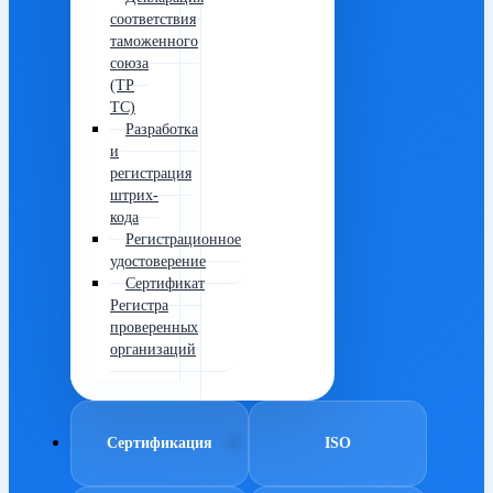
соответствия
таможенного
союза
(ТР
ТС)
Разработка
и
регистрация
штрих-
кода
Регистрационное
удостоверение
Сертификат
Регистра
проверенных
организаций
Сертификация
ISO