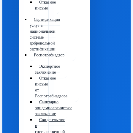
Отказное
письмо
Сертификация
услуг в
национальной
системе
добровольной
сертификации
Роспотребнадзор
Экспертное
заключение
Отказное
письмо
от
Роспотребнадзора
Санитарно
эпидемиологическое
заключение
Свидетельство
о
государственной