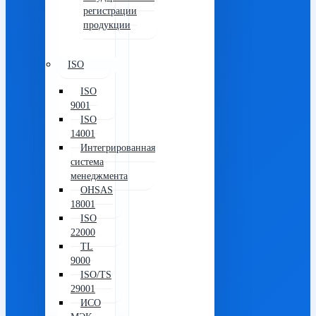
регистрации
продукции
ISO
ISO
9001
ISO
14001
Интегрированная
система
менеджмента
OHSAS
18001
ISO
22000
TL
9000
ISO/TS
29001
ИСО