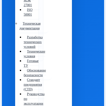
МЭК
27001
ISO
50001
Техническая
документация
Разработка
технических
условий
Технические
условия
Готовые
ТУ
Обоснование
безопасности
Стандарт
предприятия
(СТП)
Руководства
по
эксплуатации