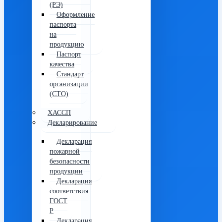
(РЭ)
Оформление
паспорта
на
продукцию
Паспорт
качества
Стандарт
организации
(СТО)
ХАССП
Декларирование
Декларация
пожарной
безопасности
продукции
Декларация
соответствия
ГОСТ
Р
Декларация