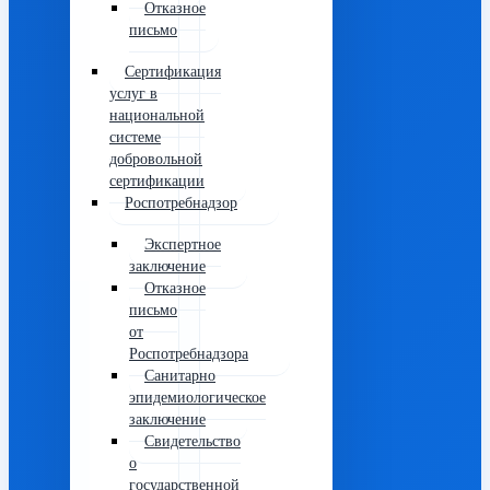
Отказное
письмо
Сертификация
услуг в
национальной
системе
добровольной
сертификации
Роспотребнадзор
Экспертное
заключение
Отказное
письмо
от
Роспотребнадзора
Санитарно
эпидемиологическое
заключение
Свидетельство
о
государственной