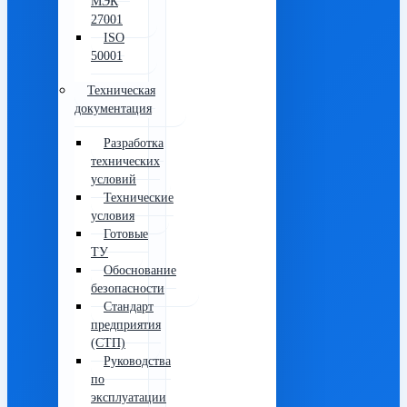
МЭК
27001
ISO
50001
Техническая
документация
Разработка
технических
условий
Технические
условия
Готовые
ТУ
Обоснование
безопасности
Стандарт
предприятия
(СТП)
Руководства
по
эксплуатации