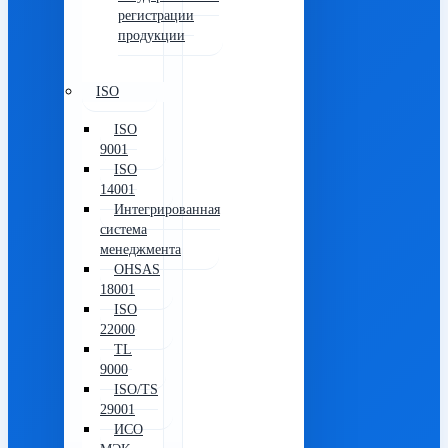
регистрации
продукции
ISO
ISO
9001
ISO
14001
Интегрированная
система
менеджмента
OHSAS
18001
ISO
22000
TL
9000
ISO/TS
29001
ИСО