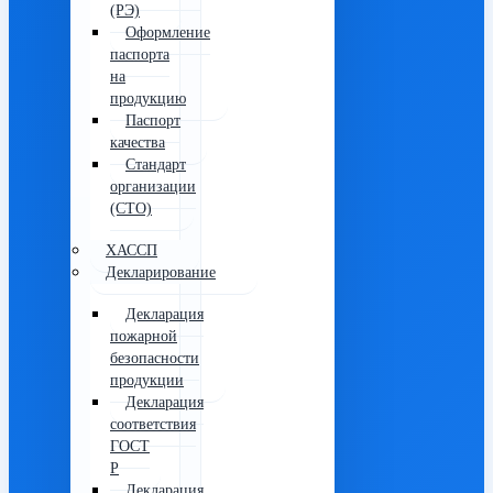
(РЭ)
Оформление
паспорта
на
продукцию
Паспорт
качества
Стандарт
организации
(СТО)
ХАССП
Декларирование
Декларация
пожарной
безопасности
продукции
Декларация
соответствия
ГОСТ
Р
Декларация