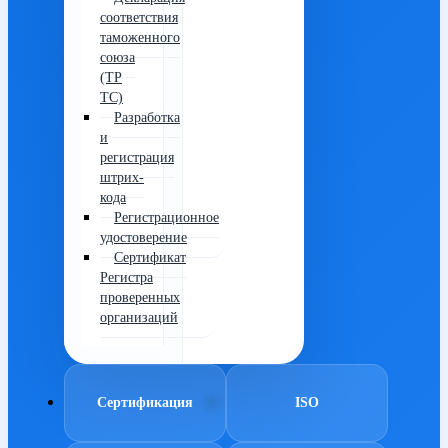
соответствия
таможенного
союза
(ТР
ТС)
Разработка
и
регистрация
штрих-
кода
Регистрационное
удостоверение
Сертификат
Регистра
проверенных
организаций
Сертификация
ISO