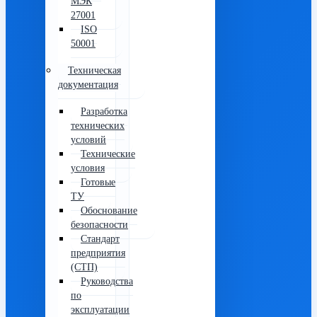
МЭК
27001
ISO
50001
Техническая
документация
Разработка
технических
условий
Технические
условия
Готовые
ТУ
Обоснование
безопасности
Стандарт
предприятия
(СТП)
Руководства
по
эксплуатации