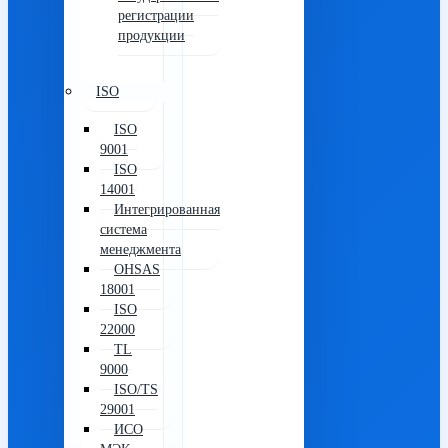
регистрации
продукции
ISO
ISO
9001
ISO
14001
Интегрированная
система
менеджмента
OHSAS
18001
ISO
22000
TL
9000
ISO/TS
29001
ИСО