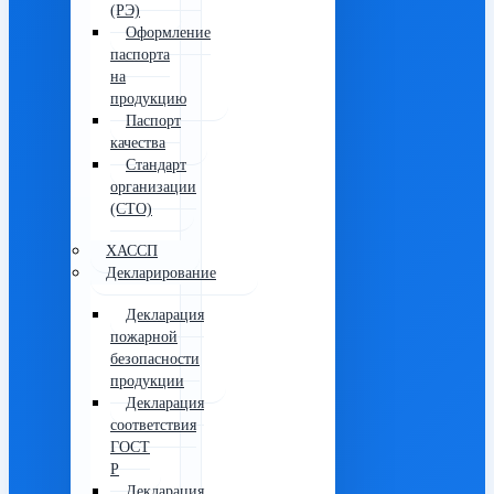
(РЭ)
Оформление
паспорта
на
продукцию
Паспорт
качества
Стандарт
организации
(СТО)
ХАССП
Декларирование
Декларация
пожарной
безопасности
продукции
Декларация
соответствия
ГОСТ
Р
Декларация