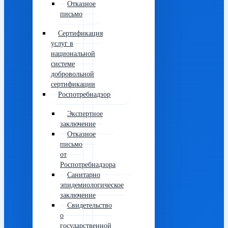
Отказное
письмо
Сертификация
услуг в
национальной
системе
добровольной
сертификации
Роспотребнадзор
Экспертное
заключение
Отказное
письмо
от
Роспотребнадзора
Санитарно
эпидемиологическое
заключение
Свидетельство
о
государственной