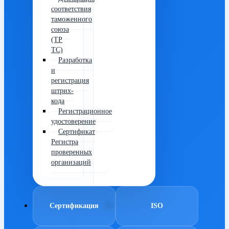
соответствия
таможенного
союза
(ТР
ТС)
Разработка
и
регистрация
штрих-
кода
Регистрационное
удостоверение
Сертификат
Регистра
проверенных
организаций
Сертификация
ISO