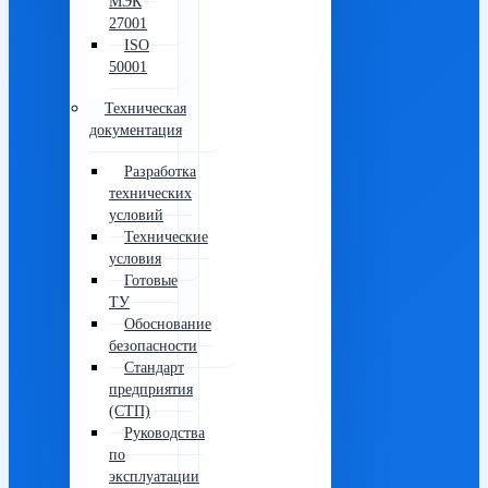
МЭК
27001
ISO
50001
Техническая
документация
Разработка
технических
условий
Технические
условия
Готовые
ТУ
Обоснование
безопасности
Стандарт
предприятия
(СТП)
Руководства
по
эксплуатации