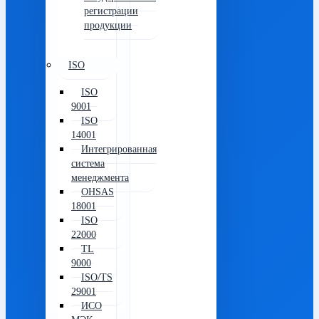
регистрации
продукции
ISO
ISO
9001
ISO
14001
Интегрированная
система
менеджмента
OHSAS
18001
ISO
22000
TL
9000
ISO/TS
29001
ИСО