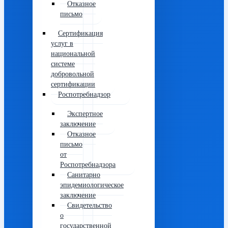
Отказное
письмо
Сертификация
услуг в
национальной
системе
добровольной
сертификации
Роспотребнадзор
Экспертное
заключение
Отказное
письмо
от
Роспотребнадзора
Санитарно
эпидемиологическое
заключение
Свидетельство
о
государственной