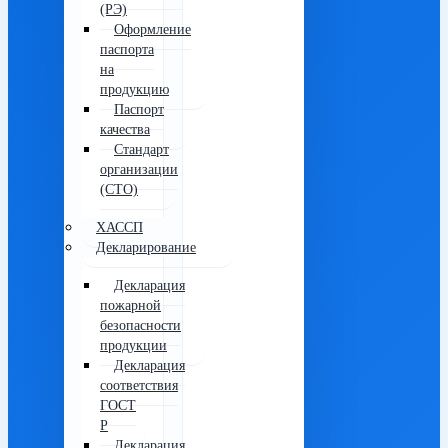
(РЭ)
Оформление
паспорта
на
продукцию
Паспорт
качества
Стандарт
организации
(СТО)
ХАССП
Декларирование
Декларация
пожарной
безопасности
продукции
Декларация
соответствия
ГОСТ
Р
Декларация