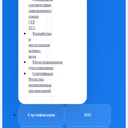
соответствия
таможенного
союза
(ТР
ТС)
Разработка
и
регистрация
штрих-
кода
Регистрационное
удостоверение
Сертификат
Регистра
проверенных
организаций
Сертификация
ISO