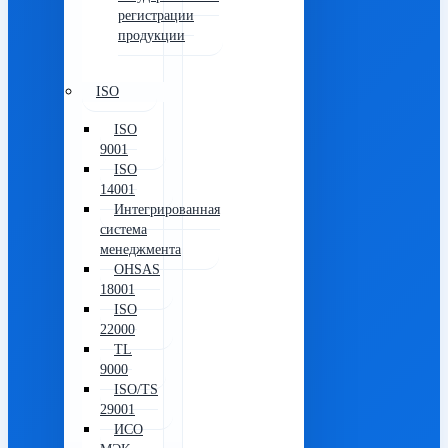
регистрации
продукции
ISO
ISO
9001
ISO
14001
Интегрированная
система
менеджмента
OHSAS
18001
ISO
22000
TL
9000
ISO/TS
29001
ИСО