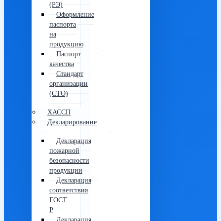
(РЭ)
Оформление
паспорта
на
продукцию
Паспорт
качества
Стандарт
организации
(СТО)
ХАССП
Декларирование
Декларация
пожарной
безопасности
продукции
Декларация
соответствия
ГОСТ
Р
Декларация