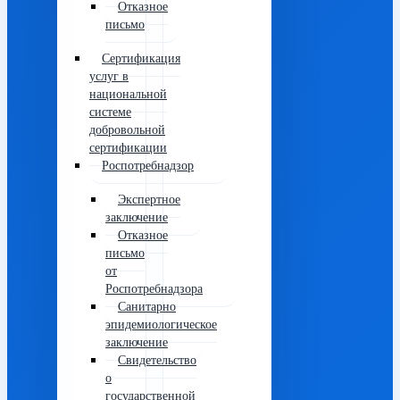
Отказное
письмо
Сертификация
услуг в
национальной
системе
добровольной
сертификации
Роспотребнадзор
Экспертное
заключение
Отказное
письмо
от
Роспотребнадзора
Санитарно
эпидемиологическое
заключение
Свидетельство
о
государственной