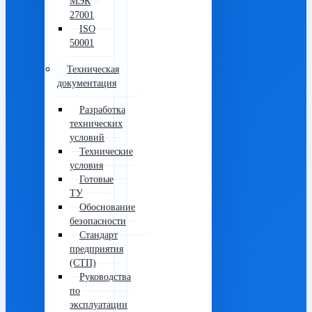
МЭК
27001
ISO
50001
Техническая
документация
Разработка
технических
условий
Технические
условия
Готовые
ТУ
Обоснование
безопасности
Стандарт
предприятия
(СТП)
Руководства
по
эксплуатации