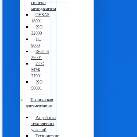
система
менеджмента
OHSAS
18001
ISO
22000
TL
9000
ISO/TS
29001
ИСО
МЭК
27001
ISO
50001
Техническая
документация
Разработка
технических
условий
Технические