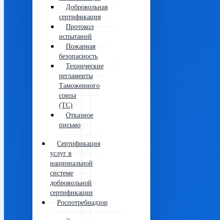
Добровольная
сертификация
Протокол
испытаний
Пожарная
безопасность
Технические
регламенты
Таможенного
союза
(ТС)
Отказное
письмо
Сертификация
услуг в
национальной
системе
добровольной
сертификации
Роспотребнадзор