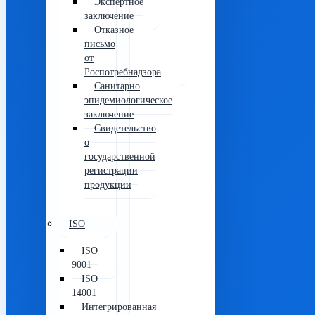
Экспертное
заключение
Отказное
письмо
от
Роспотребнадзора
Санитарно
эпидемиологическое
заключение
Свидетельство
о
государственной
регистрации
продукции
ISO
ISO
9001
ISO
14001
Интегрированная