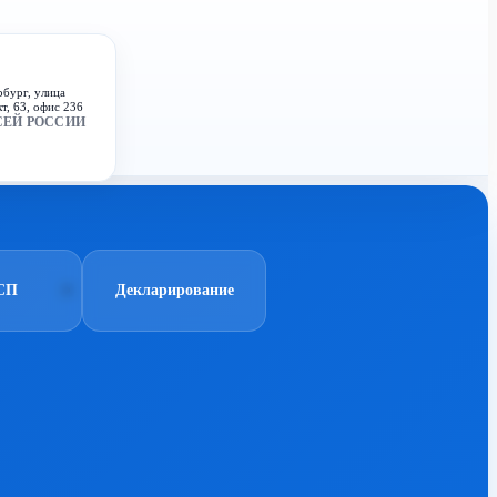
рбург, улица
т, 63, офис 236
СЕЙ РОССИИ
СП
Декларирование