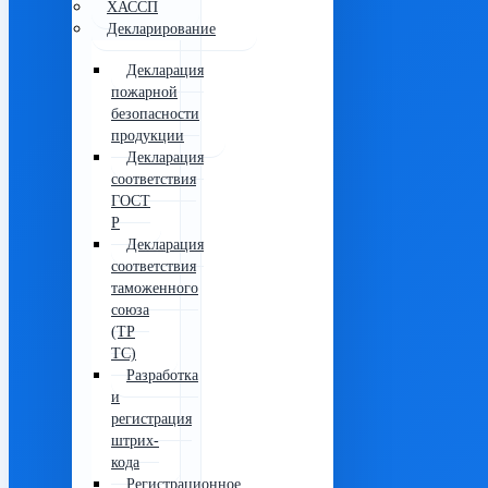
ХАССП
Декларирование
Декларация
пожарной
безопасности
продукции
Декларация
соответствия
ГОСТ
Р
Декларация
соответствия
таможенного
союза
(ТР
ТС)
Разработка
и
регистрация
штрих-
кода
Регистрационное