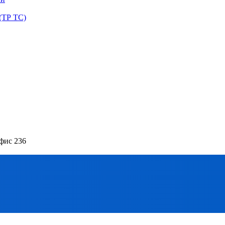
(ТР ТС)
офис 236