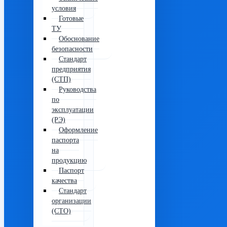
условия
Готовые
ТУ
Обоснование
безопасности
Стандарт
предприятия
(СТП)
Руководства
по
эксплуатации
(РЭ)
Оформление
паспорта
на
продукцию
Паспорт
качества
Стандарт
организации
(СТО)