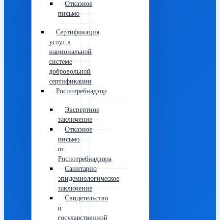
Отказное
письмо
Сертификация
услуг в
национальной
системе
добровольной
сертификации
Роспотребнадзор
Экспертное
заключение
Отказное
письмо
от
Роспотребнадзора
Санитарно
эпидемиологическое
заключение
Свидетельство
о
государственной