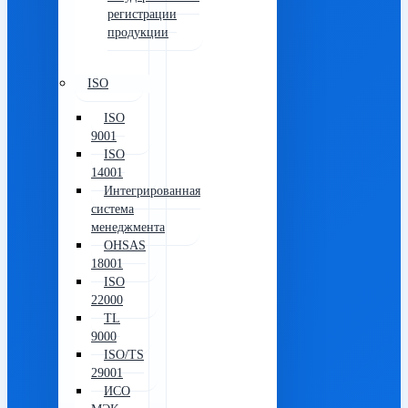
регистрации
продукции
ISO
ISO
9001
ISO
14001
Интегрированная
система
менеджмента
OHSAS
18001
ISO
22000
TL
9000
ISO/TS
29001
ИСО