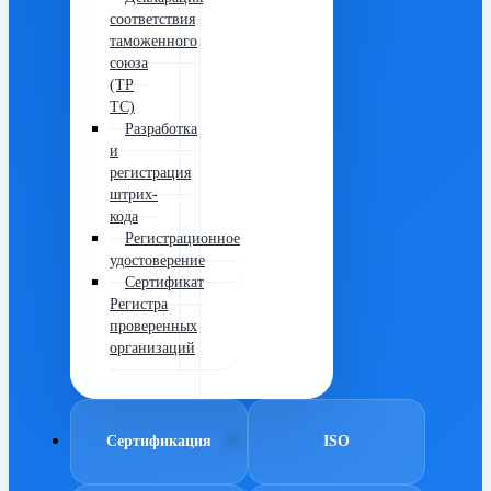
соответствия
таможенного
союза
(ТР
ТС)
Разработка
и
регистрация
штрих-
кода
Регистрационное
удостоверение
Сертификат
Регистра
проверенных
организаций
Сертификация
ISO