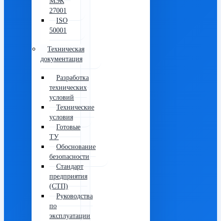
МЭК
27001
ISO
50001
Техническая
документация
Разработка
технических
условий
Технические
условия
Готовые
ТУ
Обоснование
безопасности
Стандарт
предприятия
(СТП)
Руководства
по
эксплуатации