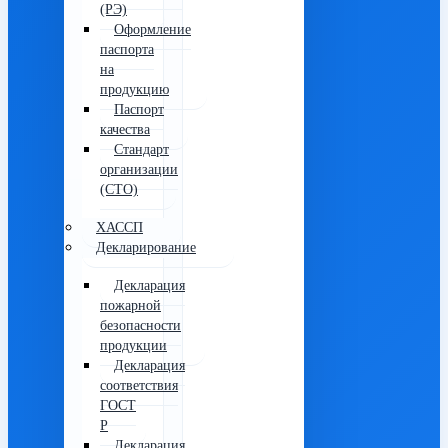
(РЭ)
Оформление
паспорта
на
продукцию
Паспорт
качества
Стандарт
организации
(СТО)
ХАССП
Декларирование
Декларация
пожарной
безопасности
продукции
Декларация
соответствия
ГОСТ
Р
Декларация