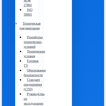
МЭК
27001
ISO
50001
Техническая
документация
Разработка
технических
условий
Технические
условия
Готовые
ТУ
Обоснование
безопасности
Стандарт
предприятия
(СТП)
Руководства
по
эксплуатации