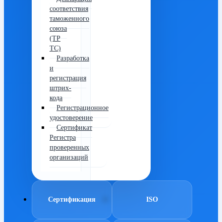
соответствия
таможенного
союза
(ТР
ТС)
Разработка
и
регистрация
штрих-
кода
Регистрационное
удостоверение
Сертификат
Регистра
проверенных
организаций
Сертификация
ISO