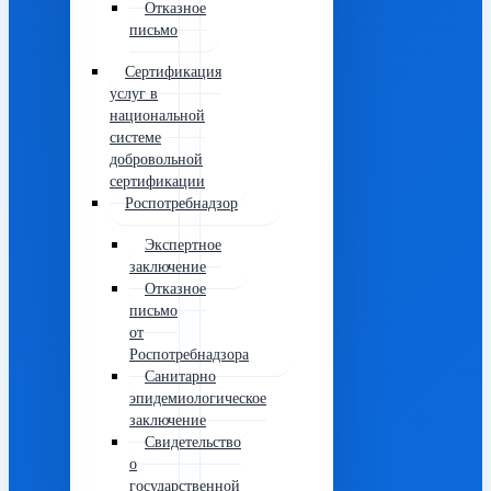
Отказное
письмо
Сертификация
услуг в
национальной
системе
добровольной
сертификации
Роспотребнадзор
Экспертное
заключение
Отказное
письмо
от
Роспотребнадзора
Санитарно
эпидемиологическое
заключение
Свидетельство
о
государственной