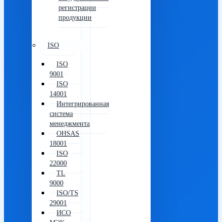
регистрации
продукции
ISO
ISO
9001
ISO
14001
Интегрированная
система
менеджмента
OHSAS
18001
ISO
22000
TL
9000
ISO/TS
29001
ИСО