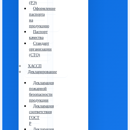
(РЭ)
Оформление
паспорта
на
продукцию
Паспорт
качества
Стандарт
организации
(СТО)
ХАССП
Декларирование
Декларация
пожарной
безопасности
продукции
Декларация
соответствия
ГОСТ
Р
Декларация