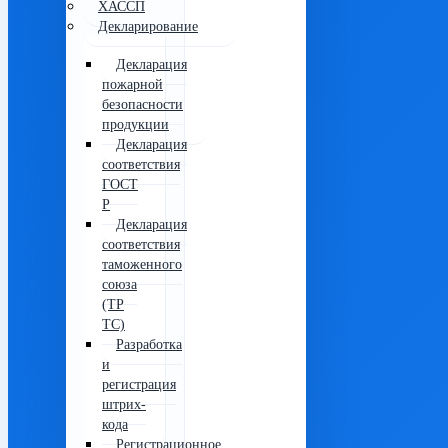
ХАССП
Декларирование
Декларация
пожарной
безопасности
продукции
Декларация
соответствия
ГОСТ
Р
Декларация
соответствия
таможенного
союза
(ТР
ТС)
Разработка
и
регистрация
штрих-
кода
Регистрационное