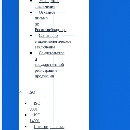
Экспертное
заключение
Отказное
письмо
от
Роспотребнадзора
Санитарно
эпидемиологическое
заключение
Свидетельство
о
государственной
регистрации
продукции
ISO
ISO
9001
ISO
14001
Интегрированная