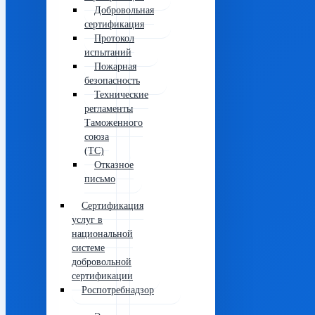
Добровольная
сертификация
Протокол
испытаний
Пожарная
безопасность
Технические
регламенты
Таможенного
союза
(ТС)
Отказное
письмо
Сертификация
услуг в
национальной
системе
добровольной
сертификации
Роспотребнадзор