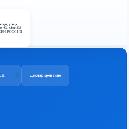
рбург, улица
т, 63, офис 236
СЕЙ РОССИИ
СП
Декларирование