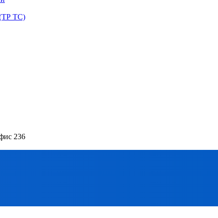
(ТР ТС)
офис 236