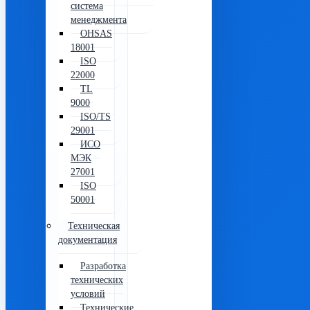
система
менеджмента
OHSAS
18001
ISO
22000
TL
9000
ISO/TS
29001
ИСО
МЭК
27001
ISO
50001
Техническая
документация
Разработка
технических
условий
Технические