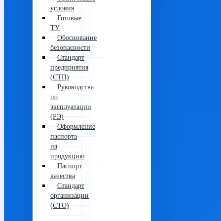
условия
Готовые
ТУ
Обоснование
безопасности
Стандарт
предприятия
(СТП)
Руководства
по
эксплуатации
(РЭ)
Оформление
паспорта
на
продукцию
Паспорт
качества
Стандарт
организации
(СТО)