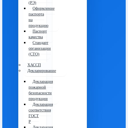
(РЭ)
Оформление
паспорта
на
продукцию
Паспорт
качества
Стандарт
организации
(СТО)
ХАССП
Декларирование
Декларация
пожарной
безопасности
продукции
Декларация
соответствия
ГОСТ
Р
Декларация