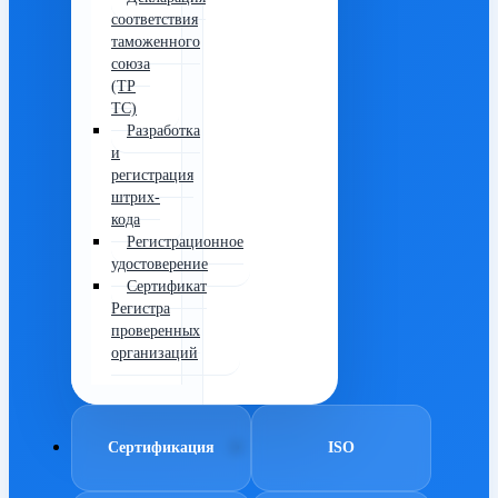
соответствия
таможенного
союза
(ТР
ТС)
Разработка
и
регистрация
штрих-
кода
Регистрационное
удостоверение
Сертификат
Регистра
проверенных
организаций
Сертификация
ISO