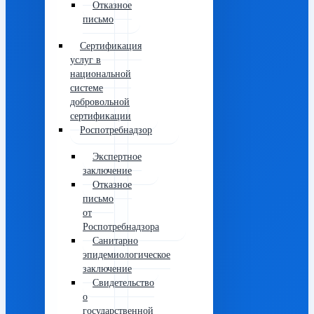
Отказное
письмо
Сертификация
услуг в
национальной
системе
добровольной
сертификации
Роспотребнадзор
Экспертное
заключение
Отказное
письмо
от
Роспотребнадзора
Санитарно
эпидемиологическое
заключение
Свидетельство
о
государственной