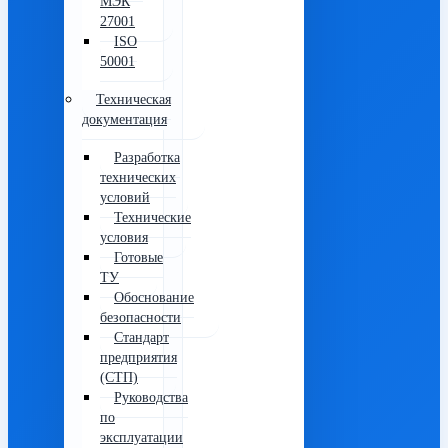
МЭК
27001
ISO
50001
Техническая
документация
Разработка
технических
условий
Технические
условия
Готовые
ТУ
Обоснование
безопасности
Стандарт
предприятия
(СТП)
Руководства
по
эксплуатации