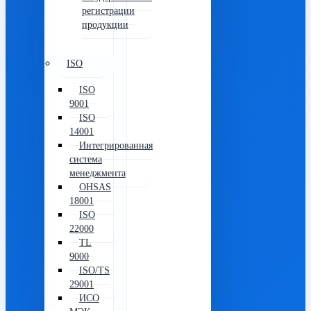
регистрации
продукции
ISO
ISO
9001
ISO
14001
Интегрированная
система
менеджмента
OHSAS
18001
ISO
22000
TL
9000
ISO/TS
29001
ИСО