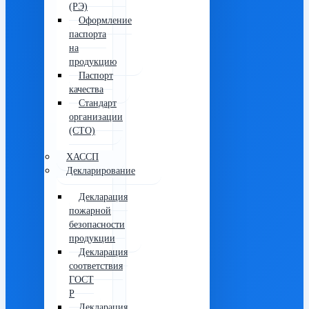
(РЭ)
Оформление
паспорта
на
продукцию
Паспорт
качества
Стандарт
организации
(СТО)
ХАССП
Декларирование
Декларация
пожарной
безопасности
продукции
Декларация
соответствия
ГОСТ
Р
Декларация