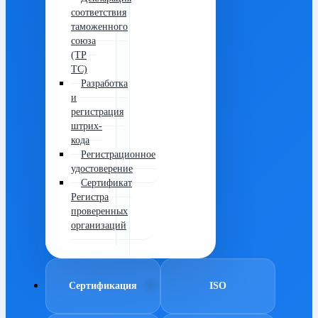
соответствия
таможенного
союза
(ТР
ТС)
Разработка
и
регистрация
штрих-
кода
Регистрационное
удостоверение
Сертификат
Регистра
проверенных
организаций
Сертификация
ISO