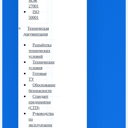
МЭК
27001
ISO
50001
Техническая
документация
Разработка
технических
условий
Технические
условия
Готовые
ТУ
Обоснование
безопасности
Стандарт
предприятия
(СТП)
Руководства
по
эксплуатации