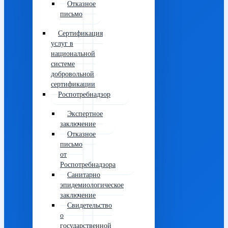
Отказное
письмо
Сертификация
услуг в
национальной
системе
добровольной
сертификации
Роспотребнадзор
Экспертное
заключение
Отказное
письмо
от
Роспотребнадзора
Санитарно
эпидемиологическое
заключение
Свидетельство
о
государственной