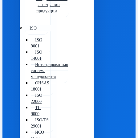
регистрации
продукции
ISO
ISO
9001
ISO
14001
Интегрированная
система
менеджмента
OHSAS
18001
ISO
22000
TL
9000
ISO/TS
29001
ИСО